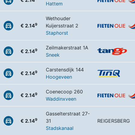
€ 2.14
Hattem
Wethouder
9
€ 2.14
Kuijersstraat 2
Staphorst
Zeilmakerstraat 1A
9
€ 2.14
Sneek
Carstensdijk 144
9
€ 2.14
Hoogeveen
Coenecoop 260
9
€ 2.14
Waddinxveen
Gasselterstraat 27-
9
€ 2.14
31
REIGERSBERG
Stadskanaal