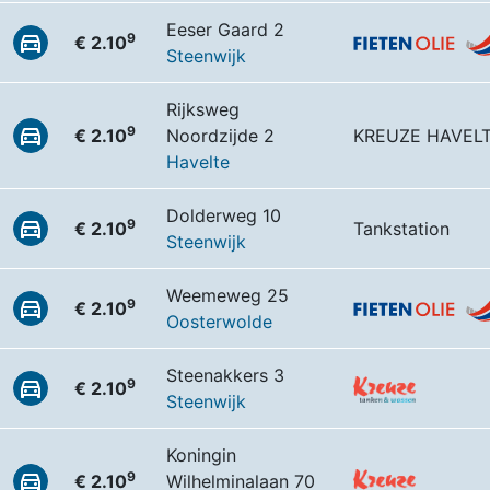
Eeser Gaard 2
9
€ 2.10
Steenwijk
Rijksweg
9
€ 2.10
Noordzijde 2
KREUZE HAVEL
Havelte
Dolderweg 10
9
€ 2.10
Tankstation
Steenwijk
Weemeweg 25
9
€ 2.10
Oosterwolde
Steenakkers 3
9
€ 2.10
Steenwijk
Koningin
9
€ 2.10
Wilhelminalaan 70