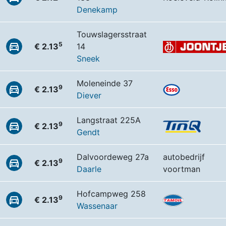
Denekamp
Touwslagersstraat
5
€ 2.13
14
Sneek
Moleneinde 37
9
€ 2.13
Diever
Langstraat 225A
9
€ 2.13
Gendt
Dalvoordeweg 27a
autobedrijf
9
€ 2.13
Daarle
voortman
Hofcampweg 258
9
€ 2.13
Wassenaar