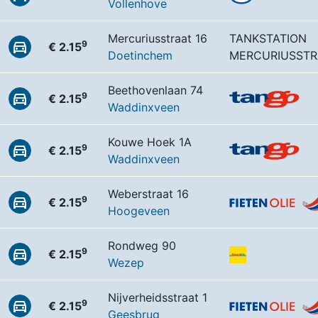
Vollenhove
Mercuriusstraat 16
TANKSTATION
9
€ 2.15
Doetinchem
MERCURIUSSTR
Beethovenlaan 74
9
€ 2.15
Waddinxveen
Kouwe Hoek 1A
9
€ 2.15
Waddinxveen
Weberstraat 16
9
€ 2.15
Hoogeveen
Rondweg 90
9
€ 2.15
Wezep
Nijverheidsstraat 1
9
€ 2.15
Geesbrug