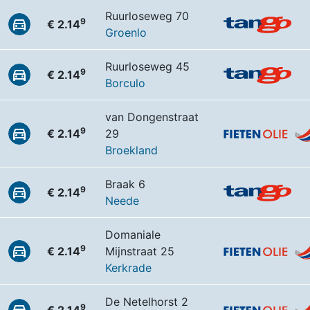
Ruurloseweg 70
9
€ 2.14
Groenlo
Ruurloseweg 45
9
€ 2.14
Borculo
van Dongenstraat
9
€ 2.14
29
Broekland
Braak 6
9
€ 2.14
Neede
Domaniale
9
€ 2.14
Mijnstraat 25
Kerkrade
De Netelhorst 2
9