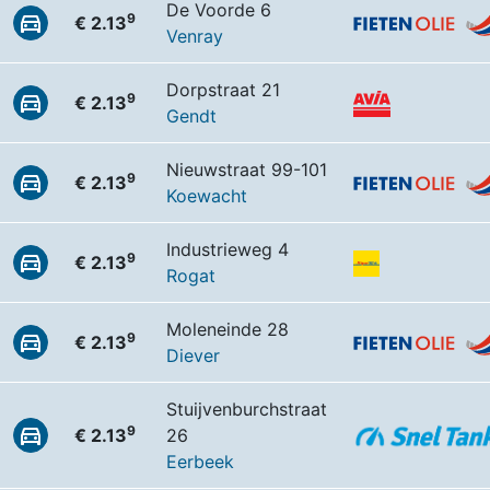
De Voorde 6
9
€ 2.13
Venray
Dorpstraat 21
9
€ 2.13
Gendt
Nieuwstraat 99-101
9
€ 2.13
Koewacht
Industrieweg 4
9
€ 2.13
Rogat
Moleneinde 28
9
€ 2.13
Diever
Stuijvenburchstraat
9
€ 2.13
26
Eerbeek