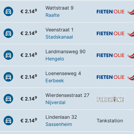
Wattstraat 9
9
€ 2.14
Raalte
Veenstraat 1
9
€ 2.14
Stadskanaal
Landmansweg 90
9
€ 2.14
Hengelo
Loenenseweg 4
9
€ 2.14
Eerbeek
Wierdensestraat 27
9
€ 2.14
Nijverdal
Lindenlaan 32
9
€ 2.14
Tankstation
Sassenheim