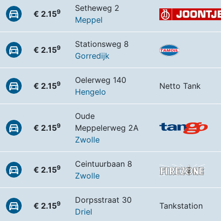
Setheweg 2
9
€ 2.15
Meppel
Stationsweg 8
9
€ 2.15
Gorredijk
Oelerweg 140
9
€ 2.15
Netto Tank
Hengelo
Oude
9
€ 2.15
Meppelerweg 2A
Zwolle
Ceintuurbaan 8
9
€ 2.15
Zwolle
Dorpsstraat 30
9
€ 2.15
Tankstation
Driel