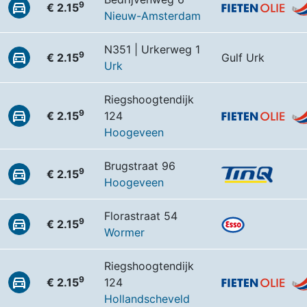
9
€ 2.15
Nieuw-Amsterdam
N351 | Urkerweg 1
9
€ 2.15
Gulf Urk
Urk
Riegshoogtendijk
9
€ 2.15
124
Hoogeveen
Brugstraat 96
9
€ 2.15
Hoogeveen
Florastraat 54
9
€ 2.15
Wormer
Riegshoogtendijk
9
€ 2.15
124
Hollandscheveld