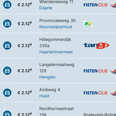
Wierdenseweg 11
9
€ 2.12
Daarle
Provincialeweg 30
9
€ 2.12
Noordwijkerhout
Hillegommerdijk
9
€ 2.12
330a
Haarlemmermeer
Langelermaatweg
9
€ 2.12
129
Hengelo
Aziëweg 4
9
€ 2.12
Hulst
Nordhornsestraat
9
€ 2.12
138
Roeleveld-Rolin