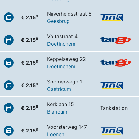
Nijverheidsstraat 6
9
€ 2.15
Geesbrug
Voltastraat 4
9
€ 2.15
Doetinchem
Keppelseweg 22
9
€ 2.15
Doetinchem
Soomerwegh 1
9
€ 2.15
Castricum
Kerklaan 15
9
€ 2.15
Tankstation
Blaricum
Voorsterweg 147
9
€ 2.15
Loenen