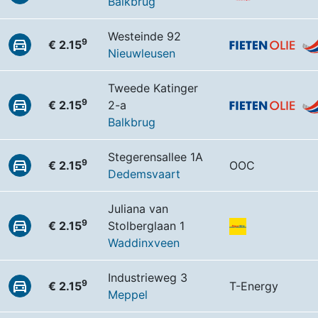
Balkbrug
Westeinde 92
9
€ 2.15
Nieuwleusen
Tweede Katinger
9
€ 2.15
2-a
Balkbrug
Stegerensallee 1A
9
€ 2.15
OOC
Dedemsvaart
Juliana van
9
€ 2.15
Stolberglaan 1
Waddinxveen
Industrieweg 3
9
€ 2.15
T-Energy
Meppel