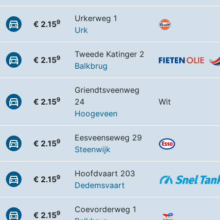
Urkerweg 1
9
€ 2.15
Urk
Tweede Katinger 2
9
€ 2.15
Balkbrug
Griendtsveenweg
9
€ 2.15
24
Wit
Hoogeveen
Eesveenseweg 29
9
€ 2.15
Steenwijk
Hoofdvaart 203
9
€ 2.15
Dedemsvaart
Coevorderweg 1
9
€ 2.15