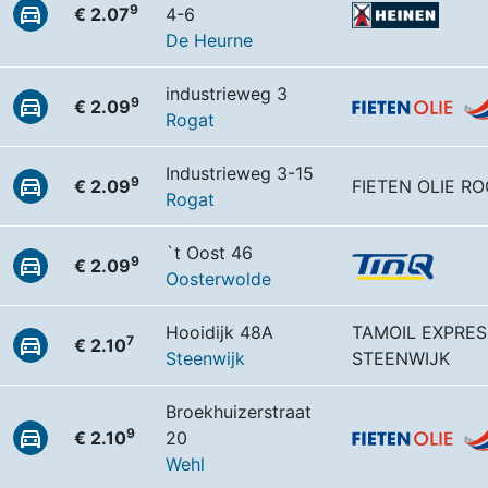
9
€ 2.07
4-6
De Heurne
industrieweg 3
9
€ 2.09
Rogat
Industrieweg 3-15
9
€ 2.09
FIETEN OLIE R
Rogat
`t Oost 46
9
€ 2.09
Oosterwolde
Hooidijk 48A
TAMOIL EXPRES
7
€ 2.10
Steenwijk
STEENWIJK
Broekhuizerstraat
9
€ 2.10
20
Wehl