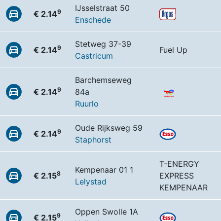
IJsselstraat 50
9
€ 2.14
Enschede
Stetweg 37-39
9
€ 2.14
Fuel Up
Castricum
Barchemseweg
9
€ 2.14
84a
Ruurlo
Oude Rijksweg 59
9
€ 2.14
Staphorst
T-ENERGY
Kempenaar 01 1
8
€ 2.15
EXPRESS
Lelystad
KEMPENAAR
Oppen Swolle 1A
9
€ 2.15