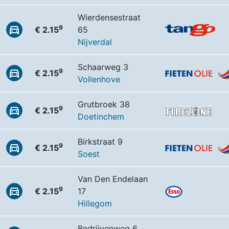
Wierdensestraat
9
€ 2.15
65
Nijverdal
Schaarweg 3
9
€ 2.15
Vollenhove
Grutbroek 38
9
€ 2.15
Doetinchem
Birkstraat 9
9
€ 2.15
Soest
Van Den Endelaan
9
€ 2.15
17
Hillegom
Bedrijvenweg 6