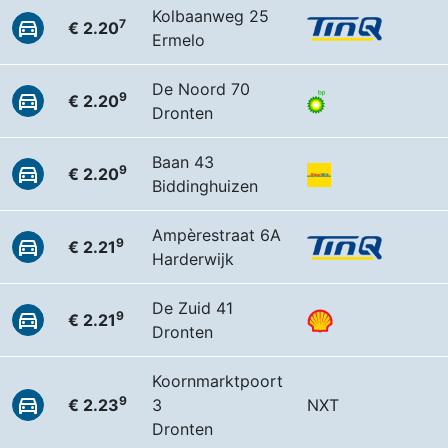
Kolbaanweg 25
7
€ 2.20
Ermelo
De Noord 70
9
€ 2.20
Dronten
Baan 43
9
€ 2.20
Biddinghuizen
Ampèrestraat 6A
9
€ 2.21
Harderwijk
De Zuid 41
9
€ 2.21
Dronten
Koornmarktpoort
9
€ 2.23
3
NXT
Dronten