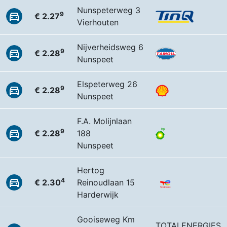
Nunspeterweg 3
9
€ 2.27
Vierhouten
Nijverheidsweg 6
9
€ 2.28
Nunspeet
Elspeterweg 26
9
€ 2.28
Nunspeet
F.A. Molijnlaan
9
€ 2.28
188
Nunspeet
Hertog
4
€ 2.30
Reinoudlaan 15
Harderwijk
Gooiseweg Km
TOTALENERGIES