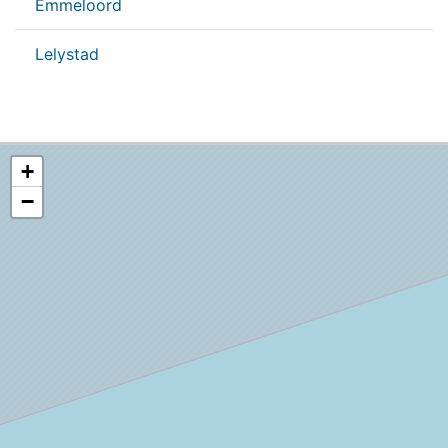
Emmeloord
Lelystad
+
−