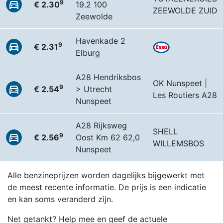
9
€ 2.30
19.2 100
ZEEWOLDE ZUID
Zeewolde
Havenkade 2
9
€ 2.31
Elburg
A28 Hendriksbos
OK Nunspeet |
9
€ 2.54
> Utrecht
Les Routiers A28
Nunspeet
A28 Rijksweg
SHELL
9
€ 2.56
Oost Km 62 62,0
WILLEMSBOS
Nunspeet
Alle benzineprijzen worden dagelijks bijgewerkt met
de meest recente informatie. De prijs is een indicatie
en kan soms veranderd zijn.
Net getankt? Help mee en geef de actuele