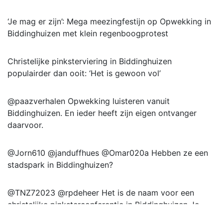
‘Je mag er zijn’: Mega meezingfestijn op Opwekking in
Biddinghuizen met klein regenboogprotest
Christelijke pinksterviering in Biddinghuizen
populairder dan ooit: ‘Het is gewoon vol’
@paazverhalen Opwekking luisteren vanuit
Biddinghuizen. En ieder heeft zijn eigen ontvanger
daarvoor.
@Jorn610 @janduffhues @Omar020a Hebben ze een
stadspark in Biddinghuizen?
@TNZ72023 @rpdeheer Het is de naam voor een
christelijke pinksterconferentie in Biddinghuizen Je
kunt ook online een deel van het programma