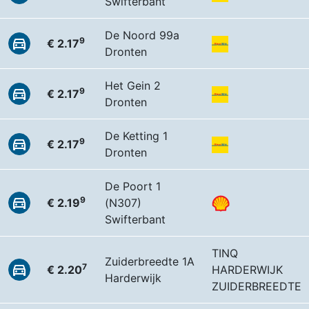
Swifterbant
De Noord 99a
9
€ 2.17
Dronten
Het Gein 2
9
€ 2.17
Dronten
De Ketting 1
9
€ 2.17
Dronten
De Poort 1
9
€ 2.19
(N307)
Swifterbant
TINQ
Zuiderbreedte 1A
7
€ 2.20
HARDERWIJK
Harderwijk
ZUIDERBREEDTE