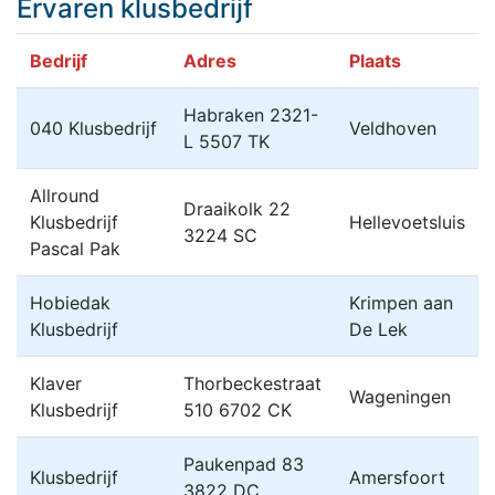
Ervaren klusbedrijf
Bedrijf
Adres
Plaats
Habraken 2321-
040 Klusbedrijf
Veldhoven
L 5507 TK
Allround
Draaikolk 22
Klusbedrijf
Hellevoetsluis
3224 SC
Pascal Pak
Hobiedak
Krimpen aan
Klusbedrijf
De Lek
Klaver
Thorbeckestraat
Wageningen
Klusbedrijf
510 6702 CK
Paukenpad 83
Klusbedrijf
Amersfoort
3822 DC