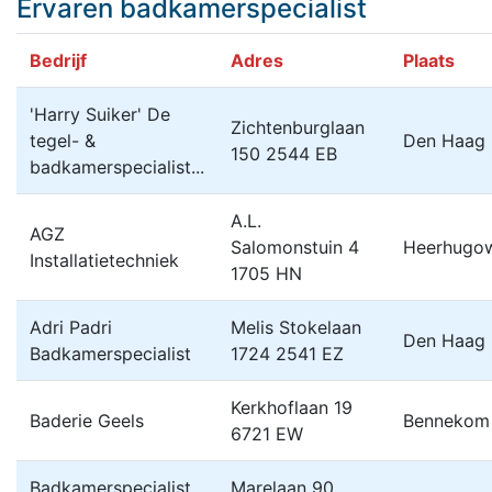
Ervaren badkamerspecialist
Bedrijf
Adres
Plaats
'Harry Suiker' De
Zichtenburglaan
tegel- &
Den Haag
150 2544 EB
badkamerspecialist...
A.L.
AGZ
Salomonstuin 4
Heerhugo
Installatietechniek
1705 HN
Adri Padri
Melis Stokelaan
Den Haag
Badkamerspecialist
1724 2541 EZ
Kerkhoflaan 19
Baderie Geels
Bennekom
6721 EW
Badkamerspecialist
Marelaan 90