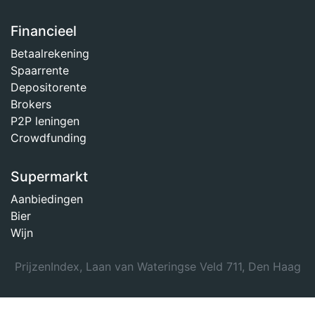
Financieel
Betaalrekening
Spaarrente
Depositorente
Brokers
P2P leningen
Crowdfunding
Supermarkt
Aanbiedingen
Bier
Wijn
PrijzenIndex, Laan van Wateringse Veld 711, Den Haag