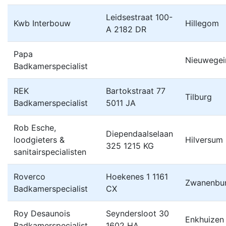
Leidsestraat 100-
Kwb Interbouw
Hillegom
A 2182 DR
Papa
Nieuwegei
Badkamerspecialist
REK
Bartokstraat 77
Tilburg
Badkamerspecialist
5011 JA
Rob Esche,
Diependaalselaan
loodgieters &
Hilversum
325 1215 KG
sanitairspecialisten
Roverco
Hoekenes 1 1161
Zwanenbu
Badkamerspecialist
CX
Roy Desaunois
Seyndersloot 30
Enkhuizen
Badkamerspecialist
1602 HA