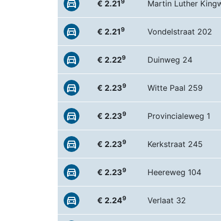
9
€ 2.21
Martin Luther King
9
€ 2.21
Vondelstraat 202
9
€ 2.22
Duinweg 24
9
€ 2.23
Witte Paal 259
9
€ 2.23
Provincialeweg 1
9
€ 2.23
Kerkstraat 245
9
€ 2.23
Heereweg 104
9
€ 2.24
Verlaat 32