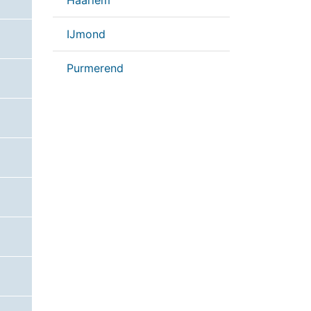
Haarlem
IJmond
Purmerend