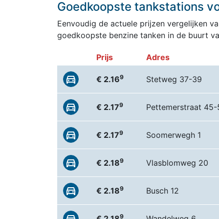
Goedkoopste tankstations vo
Eenvoudig de actuele prijzen vergelijken van
goedkoopste benzine tanken in de buurt va
Prijs
Adres
9
€ 2.16
Stetweg 37-39
9
€ 2.17
Pettemerstraat 45-
9
€ 2.17
Soomerwegh 1
9
€ 2.18
Vlasblomweg 20
9
€ 2.18
Busch 12
9
€ 2.18
Wandelweg 6