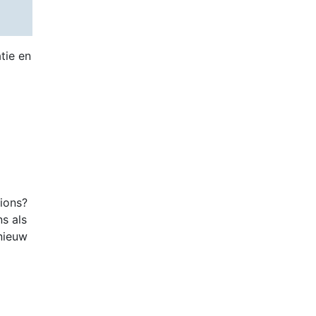
tie en
tions?
ns als
nieuw