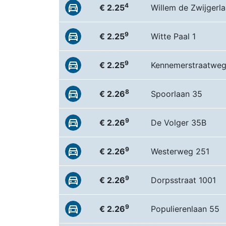
4
€ 2.25
Willem de Zwijgerl
9
€ 2.25
Witte Paal 1
9
€ 2.25
Kennemerstraatweg
8
€ 2.26
Spoorlaan 35
9
€ 2.26
De Volger 35B
9
€ 2.26
Westerweg 251
9
€ 2.26
Dorpsstraat 1001
9
€ 2.26
Populierenlaan 55