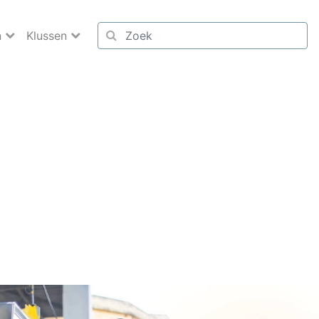
n
Klussen