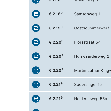
9
€ 2.18
Samsonweg 1
9
€ 2.19
Castricummerwerf 
9
€ 2.20
Florastraat 54
9
€ 2.20
Huiswaarderweg 2
9
€ 2.20
Martin Luther King
9
€ 2.21
Spoorsingel 15
9
€ 2.21
Helderseweg 55a