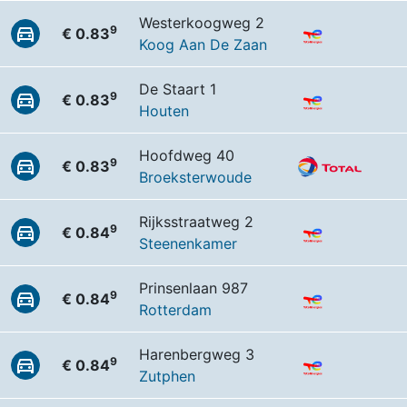
Westerkoogweg 2
9
€ 0.83
Koog Aan De Zaan
De Staart 1
9
€ 0.83
Houten
Hoofdweg 40
9
€ 0.83
Broeksterwoude
Rijksstraatweg 2
9
€ 0.84
Steenenkamer
Prinsenlaan 987
9
€ 0.84
Rotterdam
Harenbergweg 3
9
€ 0.84
Zutphen