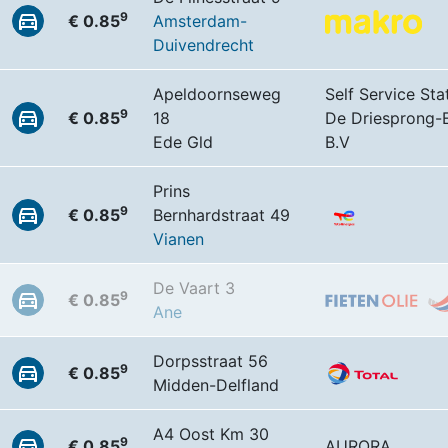
9
€ 0.85
Amsterdam-
Duivendrecht
Apeldoornseweg
Self Service Sta
9
€ 0.85
18
De Driesprong-
Ede Gld
B.V
Prins
9
€ 0.85
Bernhardstraat 49
Vianen
De Vaart 3
9
€ 0.85
Ane
Dorpsstraat 56
9
€ 0.85
Midden-Delfland
A4 Oost Km 30
9
€ 0.85
AURORA