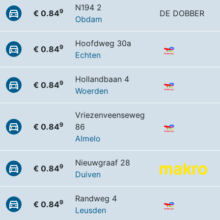
N194 2
9
€ 0.84
DE DOBBER
Obdam
Hoofdweg 30a
9
€ 0.84
Echten
Hollandbaan 4
9
€ 0.84
Woerden
Vriezenveenseweg
9
€ 0.84
86
Almelo
Nieuwgraaf 28
9
€ 0.84
Duiven
Randweg 4
9
€ 0.84
Leusden