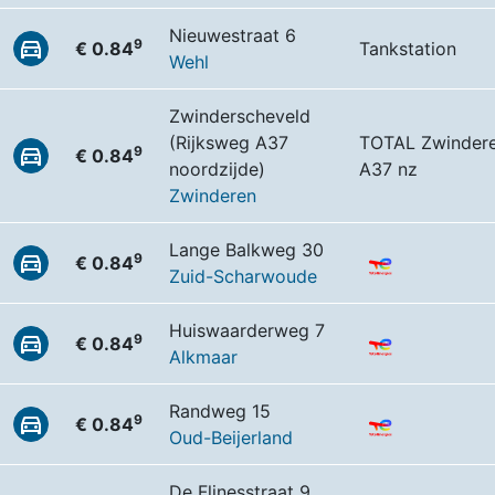
Nieuwestraat 6
9
€ 0.84
Tankstation
Wehl
Zwinderscheveld
(Rijksweg A37
TOTAL Zwindere
9
€ 0.84
noordzijde)
A37 nz
Zwinderen
Lange Balkweg 30
9
€ 0.84
Zuid-Scharwoude
Huiswaarderweg 7
9
€ 0.84
Alkmaar
Randweg 15
9
€ 0.84
Oud-Beijerland
De Flinesstraat 9