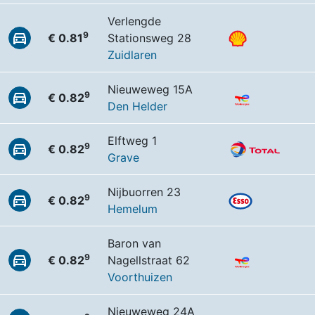
Verlengde
9
€ 0.81
Stationsweg 28
Zuidlaren
Nieuweweg 15A
9
€ 0.82
Den Helder
Elftweg 1
9
€ 0.82
Grave
Nijbuorren 23
9
€ 0.82
Hemelum
Baron van
9
€ 0.82
Nagellstraat 62
Voorthuizen
Nieuweweg 24A