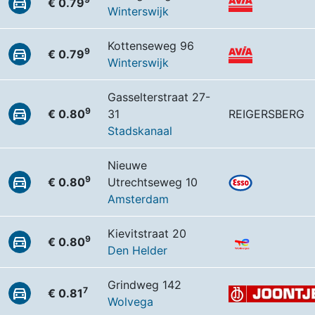
€ 0.79
Winterswijk
Kottenseweg 96
9
€ 0.79
Winterswijk
Gasselterstraat 27-
9
€ 0.80
31
REIGERSBERG
Stadskanaal
Nieuwe
9
€ 0.80
Utrechtseweg 10
Amsterdam
Kievitstraat 20
9
€ 0.80
Den Helder
Grindweg 142
7
€ 0.81
Wolvega