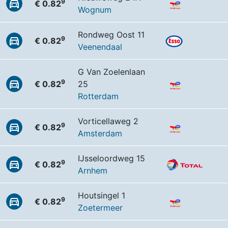
9
€ 0.82
Wognum
Rondweg Oost 11
9
€ 0.82
Veenendaal
G Van Zoelenlaan
9
€ 0.82
25
Rotterdam
Vorticellaweg 2
9
€ 0.82
Amsterdam
IJsseloordweg 15
9
€ 0.82
Arnhem
Houtsingel 1
9
€ 0.82
Zoetermeer