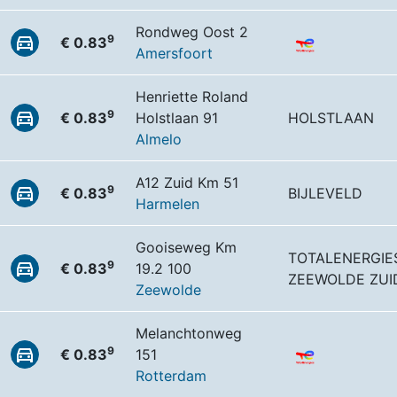
Rondweg Oost 2
9
€ 0.83
Amersfoort
Henriette Roland
9
€ 0.83
Holstlaan 91
HOLSTLAAN
Almelo
A12 Zuid Km 51
9
€ 0.83
BIJLEVELD
Harmelen
Gooiseweg Km
TOTALENERGIE
9
€ 0.83
19.2 100
ZEEWOLDE ZUI
Zeewolde
Melanchtonweg
9
€ 0.83
151
Rotterdam