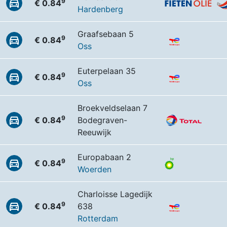
9
€ 0.84
Hardenberg
Graafsebaan 5
9
€ 0.84
Oss
Euterpelaan 35
9
€ 0.84
Oss
Broekveldselaan 7
9
€ 0.84
Bodegraven-
Reeuwijk
Europabaan 2
9
€ 0.84
Woerden
Charloisse Lagedijk
9
€ 0.84
638
Rotterdam