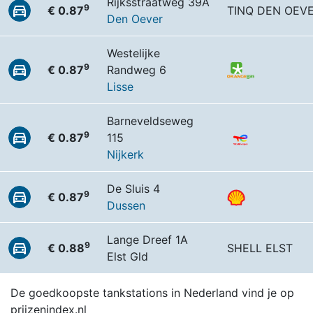
Rijksstraatweg 39A
9
€ 0.87
TINQ DEN OEV
Den Oever
Westelijke
9
€ 0.87
Randweg 6
Lisse
Barneveldseweg
9
€ 0.87
115
Nijkerk
De Sluis 4
9
€ 0.87
Dussen
Lange Dreef 1A
9
€ 0.88
SHELL ELST
Elst Gld
De goedkoopste tankstations in Nederland vind je op
prijzenindex.nl