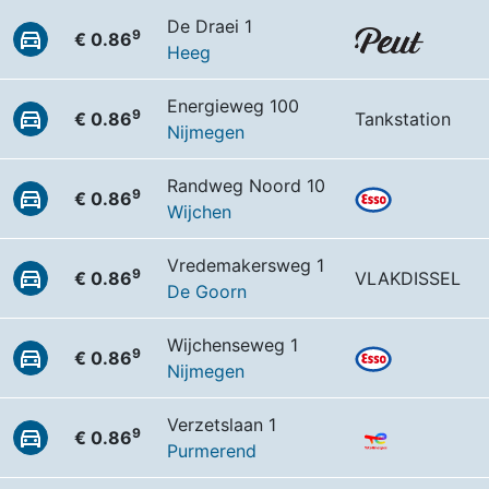
De Draei 1
9
€ 0.86
Heeg
Energieweg 100
9
€ 0.86
Tankstation
Nijmegen
Randweg Noord 10
9
€ 0.86
Wijchen
Vredemakersweg 1
9
€ 0.86
VLAKDISSEL
De Goorn
Wijchenseweg 1
9
€ 0.86
Nijmegen
Verzetslaan 1
9
€ 0.86
Purmerend