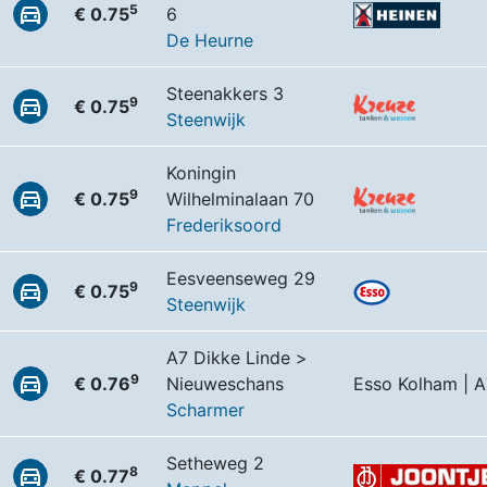
5
€ 0.75
6
De Heurne
Steenakkers 3
9
€ 0.75
Steenwijk
Koningin
9
€ 0.75
Wilhelminalaan 70
Frederiksoord
Eesveenseweg 29
9
€ 0.75
Steenwijk
A7 Dikke Linde >
9
€ 0.76
Nieuweschans
Esso Kolham | A
Scharmer
Setheweg 2
8
€ 0.77