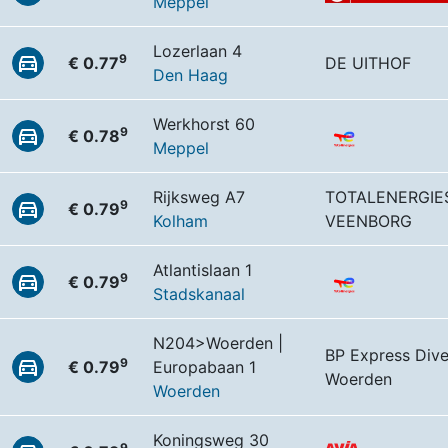
Meppel
Lozerlaan 4
9
€ 0.77
DE UITHOF
Den Haag
Werkhorst 60
9
€ 0.78
Meppel
Rijksweg A7
TOTALENERGIE
9
€ 0.79
Kolham
VEENBORG
Atlantislaan 1
9
€ 0.79
Stadskanaal
N204>Woerden |
BP Express Dive
9
€ 0.79
Europabaan 1
Woerden
Woerden
Koningsweg 30
9