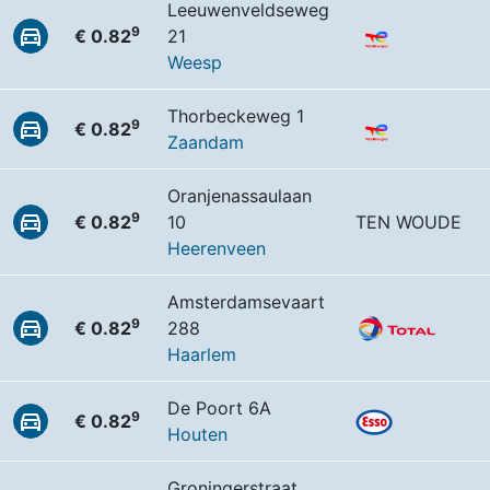
Leeuwenveldseweg
9
€ 0.82
21
Weesp
Thorbeckeweg 1
9
€ 0.82
Zaandam
Oranjenassaulaan
9
€ 0.82
10
TEN WOUDE
Heerenveen
Amsterdamsevaart
9
€ 0.82
288
Haarlem
De Poort 6A
9
€ 0.82
Houten
Groningerstraat