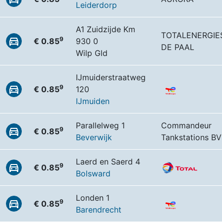
Leiderdorp
A1 Zuidzijde Km
TOTALENERGIE
9
€ 0.85
930 0
DE PAAL
Wilp Gld
IJmuiderstraatweg
9
€ 0.85
120
IJmuiden
Parallelweg 1
Commandeur
9
€ 0.85
Beverwijk
Tankstations BV
Laerd en Saerd 4
9
€ 0.85
Bolsward
Londen 1
9
€ 0.85
Barendrecht