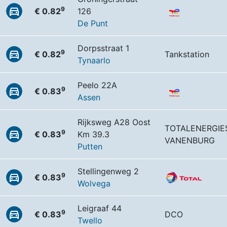
9
€ 0.82
126
De Punt
Dorpsstraat 1
9
€ 0.82
Tankstation
Tynaarlo
Peelo 22A
9
€ 0.83
Assen
Rijksweg A28 Oost
TOTALENERGIE
9
€ 0.83
Km 39.3
VANENBURG
Putten
Stellingenweg 2
9
€ 0.83
Wolvega
Leigraaf 44
9
€ 0.83
DCO
Twello