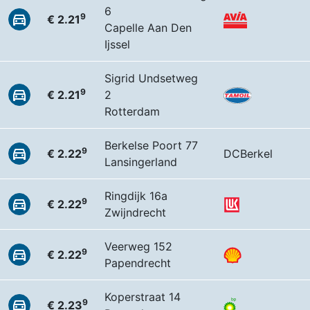
6
9
€ 2.21
Capelle Aan Den
Ijssel
Sigrid Undsetweg
9
€ 2.21
2
Rotterdam
Berkelse Poort 77
9
€ 2.22
DCBerkel
Lansingerland
Ringdijk 16a
9
€ 2.22
Zwijndrecht
Veerweg 152
9
€ 2.22
Papendrecht
Koperstraat 14
9
€ 2.23