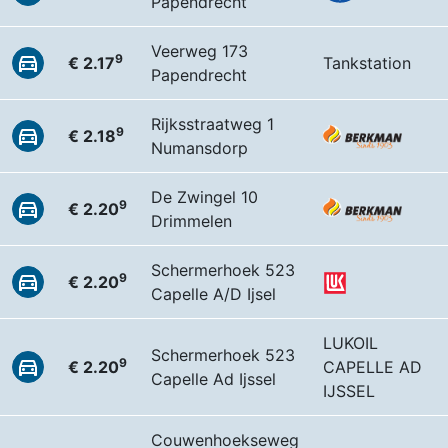
Papendrecht
Veerweg 173
9
€ 2.17
Tankstation
Papendrecht
Rijksstraatweg 1
9
€ 2.18
Numansdorp
De Zwingel 10
9
€ 2.20
Drimmelen
Schermerhoek 523
9
€ 2.20
Capelle A/D Ijsel
LUKOIL
Schermerhoek 523
9
€ 2.20
CAPELLE AD
Capelle Ad Ijssel
IJSSEL
Couwenhoekseweg