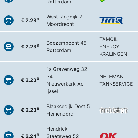
Rotterdam
West Ringdijk 7
9
€ 2.23
Moordrecht
TAMOIL
Boezembocht 45
9
€ 2.23
ENERGY
Rotterdam
KRALINGEN
`s Gravenweg 32-
34
NELEMAN
9
€ 2.23
Nieuwerkerk Ad
TANKSERVICE
Ijssel
Blaaksedijk Oost 5
9
€ 2.23
Heinenoord
Hendrick
9
€ 2.24
Staetsweg 52