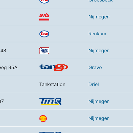
Nijmegen
Renkum
148
Nijmegen
weg 95A
Grave
Tankstation
Driel
97
Nijmegen
Nijmegen