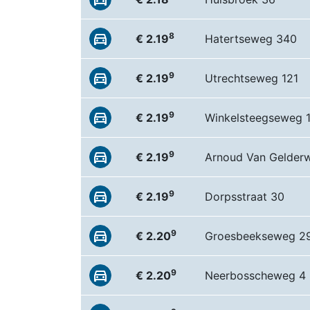
8
€ 2.19
Hatertseweg 340
9
€ 2.19
Utrechtseweg 121
9
€ 2.19
Winkelsteegseweg 
9
€ 2.19
Arnoud Van Gelder
9
€ 2.19
Dorpsstraat 30
9
€ 2.20
Groesbeekseweg 2
9
€ 2.20
Neerbosscheweg 4