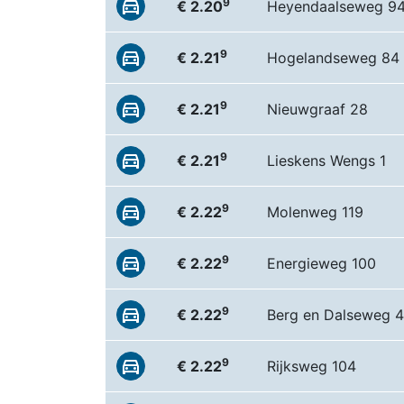
9
€ 2.20
Heyendaalseweg 9
9
€ 2.21
Hogelandseweg 84
9
€ 2.21
Nieuwgraaf 28
9
€ 2.21
Lieskens Wengs 1
9
€ 2.22
Molenweg 119
9
€ 2.22
Energieweg 100
9
€ 2.22
Berg en Dalseweg 
9
€ 2.22
Rijksweg 104