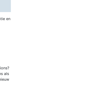
tie en
tions?
ns als
nieuw