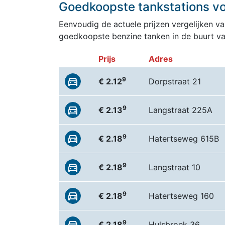
Goedkoopste tankstations vo
Eenvoudig de actuele prijzen vergelijken van
goedkoopste benzine tanken in de buurt v
Prijs
Adres
9
€ 2.12
Dorpstraat 21
9
€ 2.13
Langstraat 225A
9
€ 2.18
Hatertseweg 615B
9
€ 2.18
Langstraat 10
9
€ 2.18
Hatertseweg 160
9
€ 2.18
Hulsbroek 36