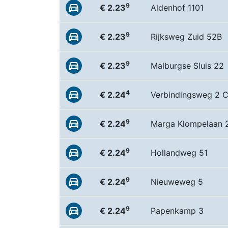
9
€ 2.23
Aldenhof 1101
9
€ 2.23
Rijksweg Zuid 52B
9
€ 2.23
Malburgse Sluis 22
4
€ 2.24
Verbindingsweg 2 
9
€ 2.24
Marga Klompelaan 
9
€ 2.24
Hollandweg 51
9
€ 2.24
Nieuweweg 5
9
€ 2.24
Papenkamp 3