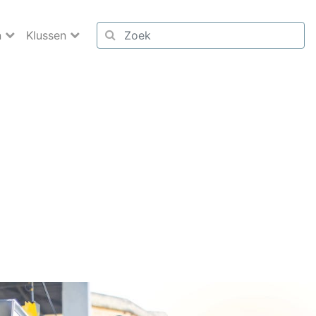
n
Klussen