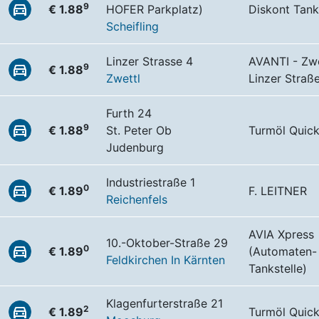
9
€ 1.88
HOFER Parkplatz)
Diskont Tank
Scheifling
Linzer Strasse 4
AVANTI - Zwe
9
€ 1.88
Zwettl
Linzer Straß
Furth 24
9
€ 1.88
St. Peter Ob
Turmöl Quic
Judenburg
Industriestraße 1
0
€ 1.89
F. LEITNER
Reichenfels
AVIA Xpress
10.-Oktober-Straße 29
0
€ 1.89
(Automaten-
Feldkirchen In Kärnten
Tankstelle)
Klagenfurterstraße 21
2
€ 1.89
Turmöl Quic