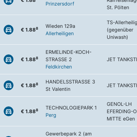
€ 1.88
Raiffeisenla
Prinzersdorf
St. Pölten
TS-Allerheili
Wieden 129a
8
€ 1.88
(gegenüber
Allerheiligen
Uniwash)
ERMELINDE-KOCH-
8
€ 1.88
STRASSE 2
JET TANKST
Feldkirchen
HANDELSSTRASSE 3
8
€ 1.88
JET TANKST
St Valentin
GENOL-LH
TECHNOLOGIEPARK 1
8
€ 1.88
EFERDING-O
Perg
MITTE eGen
Gewerbepark 2 (am