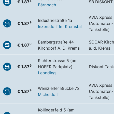
8
€ 1.87
SB DISKONT 
Bärnbach
AVIA Xpress
Industriestraße 1a
9
€ 1.87
(Automaten-
Inzersdorf Im Kremstal
Tankstelle)
Bambergstraße 44
SOCAR Kirch
9
€ 1.87
Kirchdorf A. D. Krems
a. d. Krems
Richterstrasse 5 (am
9
€ 1.87
HOFER Parkplatz)
Diskont Tank
Leonding
AVIA Xpress
Weinzierler Brücke 72
9
€ 1.87
(Automaten-
Micheldorf
Tankstelle)
Kollingerfeld 5 (am