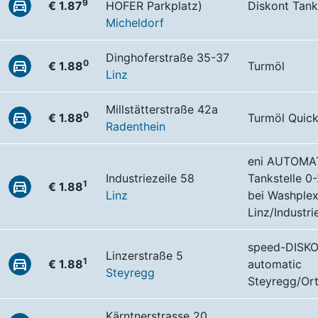
9
€ 1.87
HOFER Parkplatz)
Diskont Tank
Micheldorf
Dinghoferstraße 35-37
0
€ 1.88
Turmöl
Linz
Millstätterstraße 42a
0
€ 1.88
Turmöl Quic
Radenthein
eni AUTOMA
Industriezeile 58
Tankstelle 0
1
€ 1.88
Linz
bei Washple
Linz/Industri
speed-DISK
Linzerstraße 5
1
€ 1.88
automatic
Steyregg
Steyregg/Or
Kärntnerstrasse 20