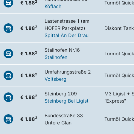
2
€ 1.88
Turmöl Quic
Köflach
Lastenstrasse 1 (am
2
€ 1.88
HOFER Parkplatz)
Diskont Tank
Spittal An Der Drau
Stallhofen Nr.16
2
€ 1.88
Turmöl Quic
Stallhofen
Umfahrungsstraße 2
2
€ 1.88
Turmöl Quic
Voitsberg
Steinberg 209
M3 Ligist + 
2
€ 1.88
Steinberg Bei Ligist
"Express"
Bundesstraße 33
3
€ 1.88
Turmöl Quic
Untere Glan