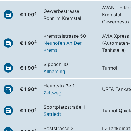
AVANTI - Roh
Gewerbestrasse 1
4
€ 1.90
Kremstal
Rohr Im Kremstal
Gewerbestra
Kremstalstrasse 50
AVIA Xpress
4
€ 1.90
Neuhofen An Der
(Automaten-
Krems
Tankstelle)
Sipbach 10
4
€ 1.90
Turmöl
Allhaming
Hauptstraße 1
4
€ 1.90
URFA Tankste
Zeltweg
Sportplatzstraße 1
4
€ 1.90
Turmöl Quic
Sattledt
Poststrasse 3
IQ Tankomat
4