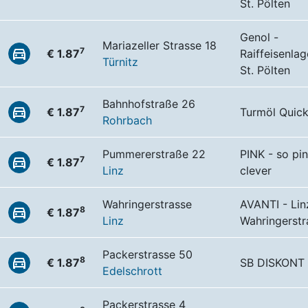
St. Pölten
Genol -
Mariazeller Strasse 18
7
€ 1.87
Raiffeisenla
Türnitz
St. Pölten
Bahnhofstraße 26
7
€ 1.87
Turmöl Quic
Rohrbach
Pummererstraße 22
PINK - so pin
7
€ 1.87
Linz
clever
Wahringerstrasse
AVANTI - Lin
8
€ 1.87
Linz
Wahringerst
Packerstrasse 50
8
€ 1.87
SB DISKONT 
Edelschrott
Packerstrasse 4