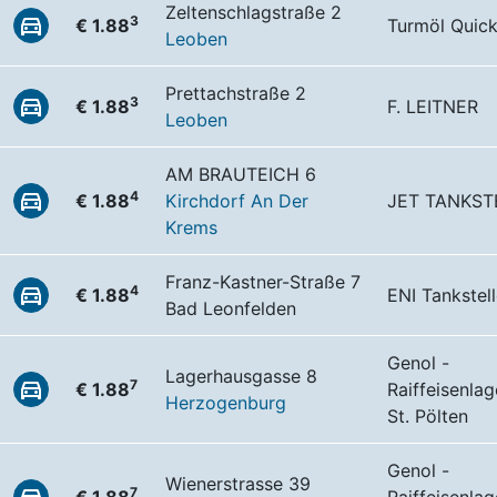
Zeltenschlagstraße 2
3
€ 1.88
Turmöl Quic
Leoben
Prettachstraße 2
3
€ 1.88
F. LEITNER
Leoben
AM BRAUTEICH 6
4
€ 1.88
Kirchdorf An Der
JET TANKST
Krems
Franz-Kastner-Straße 7
4
€ 1.88
ENI Tankstel
Bad Leonfelden
Genol -
Lagerhausgasse 8
7
€ 1.88
Raiffeisenla
Herzogenburg
St. Pölten
Genol -
Wienerstrasse 39
7