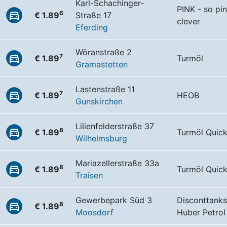
Karl-Schachinger-
PINK - so pin
6
€ 1.89
Straße 17
clever
Eferding
Wöranstraße 2
7
€ 1.89
Turmöl
Gramastetten
Lastenstraße 11
7
€ 1.89
HEOB
Gunskirchen
Lilienfelderstraße 37
8
€ 1.89
Turmöl Quic
Wilhelmsburg
Mariazellerstraße 33a
8
€ 1.89
Turmöl Quic
Traisen
Gewerbepark Süd 3
Disconttanks
8
€ 1.89
Moosdorf
Huber Petrol