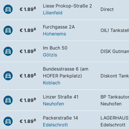
Liese Prokop-Straße 2
8
€ 1.89
Direct
Lilienfeld
Furchgasse 2A
8
€ 1.89
OIL! Tankstel
Hohenems
Im Buch 50
8
€ 1.89
DISK Gutma
Götzis
Bundesstrasse 6 (am
8
€ 1.89
HOFER Parkplatz)
Diskont Tank
Koblach
Linzer Straße 41
BP Tankauto
9
€ 1.89
Neuhofen
Neuhofen
Packerstraße 14
LAGERHAUS 
9
€ 1.89
Edelschrott
Edelschrott