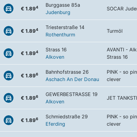
Burggasse 85a
4
€ 1.89
SOCAR Jude
Judenburg
Triesterstraße 14
4
€ 1.89
Turmöl
Rothenthurm
Strass 16
AVANTI - Al
4
€ 1.89
Alkoven
Strass 16
Bahnhofstrasse 26
PINK - so pin
6
€ 1.89
Aschach An Der Donau
clever
GEWERBESTRASSE 19
6
€ 1.89
JET TANKST
Alkoven
Schmiedstraße 29
PINK - so pin
6
€ 1.89
Eferding
clever