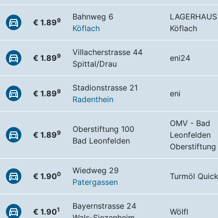
Bahnweg 6
LAGERHAUS 
9
€ 1.89
Köflach
Köflach
Villacherstrasse 44
9
€ 1.89
eni24
Spittal/Drau
Stadionstrasse 21
9
€ 1.89
eni
Radenthein
OMV - Bad
Oberstiftung 100
9
€ 1.89
Leonfelden
Bad Leonfelden
Oberstiftung
Wiedweg 29
0
€ 1.90
Turmöl Quic
Patergassen
Bayernstrasse 24
1
€ 1.90
Wölfl
Wals-Siezenheim