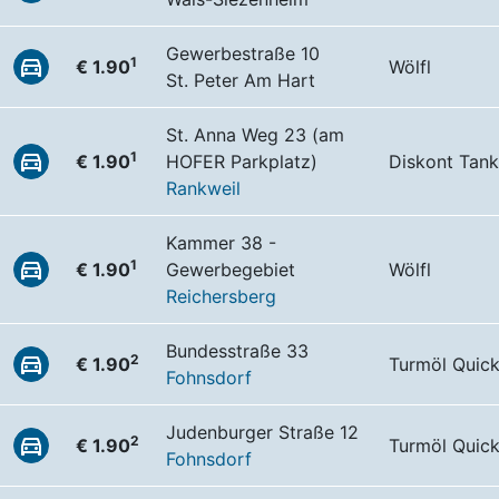
Gewerbestraße 10
1
€ 1.90
Wölfl
St. Peter Am Hart
St. Anna Weg 23 (am
1
€ 1.90
HOFER Parkplatz)
Diskont Tank
Rankweil
Kammer 38 -
1
€ 1.90
Gewerbegebiet
Wölfl
Reichersberg
Bundesstraße 33
2
€ 1.90
Turmöl Quic
Fohnsdorf
Judenburger Straße 12
2
€ 1.90
Turmöl Quic
Fohnsdorf