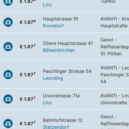
€ 1.87
Turmöl
Linz
Hauptstrasse 19
AVANTI - Kro
6
€ 1.87
Kronstorf
Hauptstraße
Genol -
Obere Hauptstrasse 41
7
€ 1.87
Raiffeisenla
Böheimkirchen
St. Pölten
AVANTI - Le
Paschinger Strasse 54
7
€ 1.87
Paschinger S
Leonding
54
Unionstrasse 71a
AVANTI - Lin
7
€ 1.87
Linz
Unionstraße 
Genol -
Bahnhofstrasse 12
7
€ 1.87
Raiffeisenla
Statzendorf