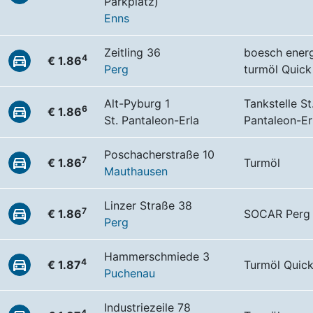
Parkplatz)
Enns
Zeitling 36
boesch energ
4
€ 1.86
Perg
turmöl Quick
Alt-Pyburg 1
Tankstelle St
6
€ 1.86
St. Pantaleon-Erla
Pantaleon-Er
Poschacherstraße 10
7
€ 1.86
Turmöl
Mauthausen
Linzer Straße 38
7
€ 1.86
SOCAR Perg
Perg
Hammerschmiede 3
4
€ 1.87
Turmöl Quic
Puchenau
Industriezeile 78
4