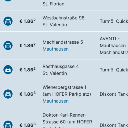
St. Florian
Westbahnstraße 98
2
€ 1.86
Turmöl Quic
St. Valentin
AVANTI -
Machlandstrasse 5
2
€ 1.86
Mauthausen
Mauthausen
Machlandstr
Rasthausgasse 4
2
€ 1.86
Turmöl Quic
St. Valentin
Wienerbergstrasse 1
3
€ 1.86
(am HOFER Parkplatz)
Diskont Tank
Mauthausen
Doktor-Karl-Renner-
Strasse 60 (am HOFER
3
€ 1.86
Diskont Tank