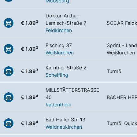
Moosburg
Doktor-Arthur-
3
€ 1.89
Lemisch-Straße 7
SOCAR Feldk
Feldkirchen
Fisching 37
Sprint - Land
3
€ 1.89
Weißkirchen
Weißkirchen
Kärntner Straße 2
3
€ 1.89
Turmöl
Scheifling
MILLSTÄTTERSTRASSE
4
€ 1.89
40
BACHER HE
Radenthein
Bad Haller Str. 13
4
€ 1.89
Turmöl Quic
Waldneukirchen