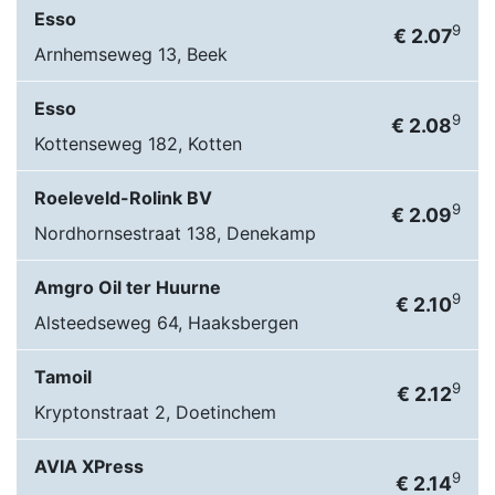
Esso
9
€ 2.07
Arnhemseweg 13, Beek
Esso
9
€ 2.08
Kottenseweg 182, Kotten
Roeleveld-Rolink BV
9
€ 2.09
Nordhornsestraat 138, Denekamp
Amgro Oil ter Huurne
9
€ 2.10
Alsteedseweg 64, Haaksbergen
Tamoil
9
€ 2.12
Kryptonstraat 2, Doetinchem
AVIA XPress
9
€ 2.14