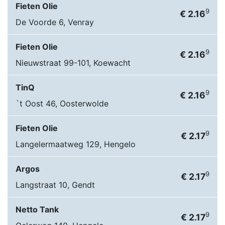
Fieten Olie
9
€ 2.16
De Voorde 6, Venray
Fieten Olie
9
€ 2.16
Nieuwstraat 99-101, Koewacht
TinQ
9
€ 2.16
`t Oost 46, Oosterwolde
Fieten Olie
9
€ 2.17
Langelermaatweg 129, Hengelo
Argos
9
€ 2.17
Langstraat 10, Gendt
Netto Tank
9
€ 2.17