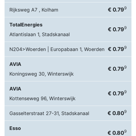
9
€ 0.79
Rijksweg A7 , Kolham
TotalEnergies
9
€ 0.79
Atlantislaan 1, Stadskanaal
9
€ 0.79
N204>Woerden | Europabaan 1, Woerden
AVIA
9
€ 0.79
Koningsweg 30, Winterswijk
AVIA
9
€ 0.79
Kottenseweg 96, Winterswijk
9
€ 0.80
Gasselterstraat 27-31, Stadskanaal
Esso
9
€ 0.80