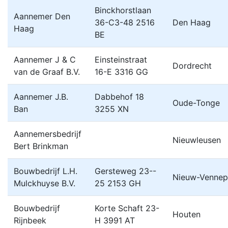
Binckhorstlaan
Aannemer Den
36-C3-48 2516
Den Haag
Haag
BE
Aannemer J & C
Einsteinstraat
Dordrecht
van de Graaf B.V.
16-E 3316 GG
Aannemer J.B.
Dabbehof 18
Oude-Tonge
Ban
3255 XN
Aannemersbedrijf
Nieuwleusen
Bert Brinkman
Bouwbedrijf L.H.
Gersteweg 23--
Nieuw-Vennep
Mulckhuyse B.V.
25 2153 GH
Bouwbedrijf
Korte Schaft 23-
Houten
Rijnbeek
H 3991 AT