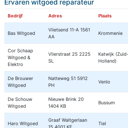
Ervaren witgoed reparateur
Bedrijf
Adres
Plaats
Vlietsend 11-A 1561
Bas Witgoed
Krommenie
AA
Cor Schaap
Vlierstraat 25 2225
Katwijk (Zuid
Witgoed &
SL
Holland)
Elektro
De Brouwer
Natteweg 51 5912
Venlo
Witgoed
PH
De Schouw
Nieuwe Brink 20
Bussum
Witgoed
1404 KB
Graaf Waltgerlaan
Haro Witgoed
Tiel
15 4001 KE