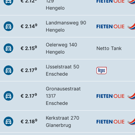
€ 2.12
129
Hengelo
Landmansweg 90
9
€ 2.14
Hengelo
Oelerweg 140
9
€ 2.15
Netto Tank
Hengelo
IJsselstraat 50
9
€ 2.17
Enschede
Gronausestraat
9
€ 2.17
1317
Enschede
Kerkstraat 270
9
€ 2.18
Glanerbrug