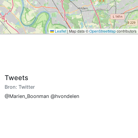
Leaflet
|
Map data ©
OpenStreetMap
contributors
Tweets
Bron: Twitter
@Marien_Boonman @hvondelen
Als je binnen 50 minuten in Amsterdam bent vanuit
Enschede val je ongeveer hier binnen
@TheoHakkert terwijl hij vroeger in Enschede al met