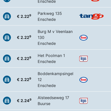
Enschede
Parkweg 135
9
€ 2.22
Enschede
Burg M v Veenlaan
9
€ 2.22
130
Enschede
Het Poolman 1
9
€ 2.22
Enschede
Boddenkampsingel
9
€ 2.22
12
Enschede
Alsteedseweg 17
9
€ 2.24
Buurse