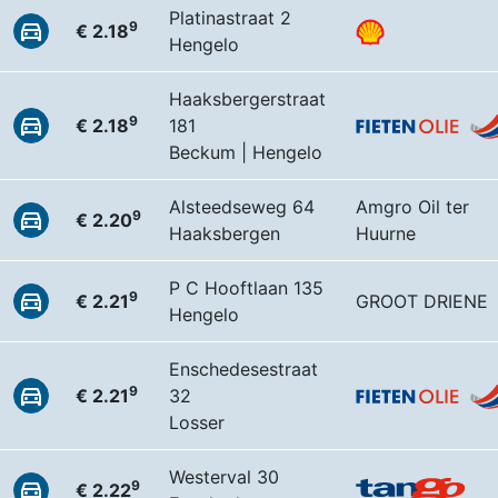
Platinastraat 2
9
€ 2.18
Hengelo
Haaksbergerstraat
9
€ 2.18
181
Beckum | Hengelo
Alsteedseweg 64
Amgro Oil ter
9
€ 2.20
Haaksbergen
Huurne
P C Hooftlaan 135
9
€ 2.21
GROOT DRIENE
Hengelo
Enschedesestraat
9
€ 2.21
32
Losser
Westerval 30
9
€ 2.22