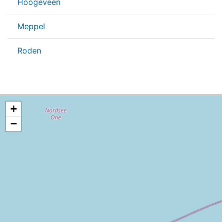
Hoogeveen
Meppel
Roden
+
−