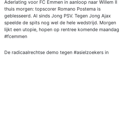
Aderlating voor FC Emmen in aanloop naar Willem II
thuis morgen: topscorer Romano Postema is
geblesseerd. Al sinds Jong PSV. Tegen Jong Ajax
speelde de spits nog wel de hele wedstrijd. Morgen
lijkt een utopie, hopen op rentree komende maandag
#fcemmen
De radicaalrechtse demo tegen #asielzoekers in
Emmen op 7 maart is afgelast. De organisatie zegt de
veiligheid van omstanders, ondernemers en
hulpdiensten niet te kunnen garanderen. Zegt genoeg.
Nieuwe datum mogelijk, enkelen willen toch komen.
Over de tegendemo is niets bekend.
𝗢𝗡 𝗧𝗢𝗨𝗥 💚💛
Almere City uit.
FC Emmen uit.