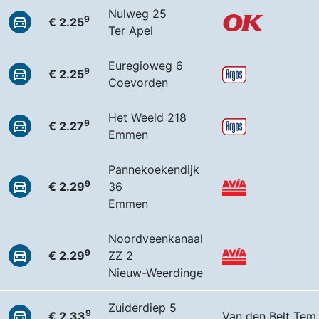
Nulweg 25
9
€ 2.25
Ter Apel
Euregioweg 6
9
€ 2.25
Coevorden
Het Weeld 218
9
€ 2.27
Emmen
Pannekoekendijk
9
€ 2.29
36
Emmen
Noordveenkanaal
9
€ 2.29
ZZ 2
Nieuw-Weerdinge
Zuiderdiep 5
9
€ 2.33
Van den Belt Tem