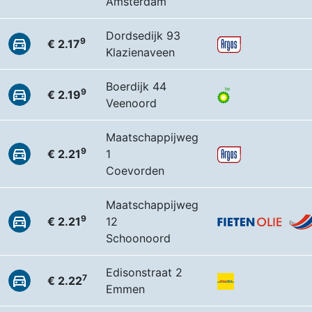
Amsterdam
Dordsedijk 93
9
€ 2.17
Klazienaveen
Boerdijk 44
9
€ 2.19
Veenoord
Maatschappijweg
9
€ 2.21
1
Coevorden
Maatschappijweg
9
€ 2.21
12
Schoonoord
Edisonstraat 2
7
€ 2.22
Emmen