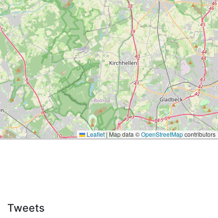
Leaflet
|
Map data ©
OpenStreetMap
contributors
Tweets