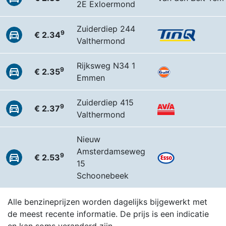
2E Exloermond
Zuiderdiep 244
9
€ 2.34
Valthermond
Rijksweg N34 1
9
€ 2.35
Emmen
Zuiderdiep 415
9
€ 2.37
Valthermond
Nieuw
Amsterdamseweg
9
€ 2.53
15
Schoonebeek
Alle benzineprijzen worden dagelijks bijgewerkt met
de meest recente informatie. De prijs is een indicatie