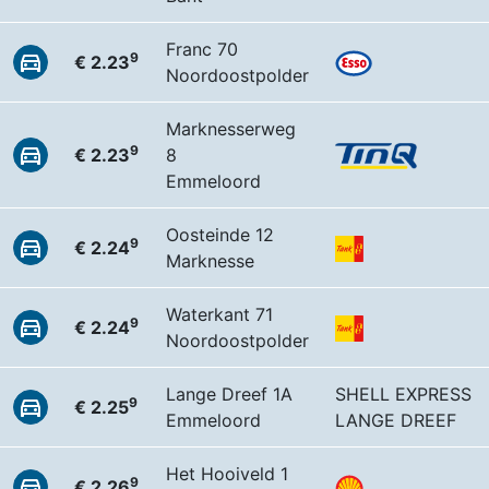
Franc 70
9
€ 2.23
Noordoostpolder
Marknesserweg
9
€ 2.23
8
Emmeloord
Oosteinde 12
9
€ 2.24
Marknesse
Waterkant 71
9
€ 2.24
Noordoostpolder
Lange Dreef 1A
SHELL EXPRESS
9
€ 2.25
Emmeloord
LANGE DREEF
Het Hooiveld 1
9
€ 2.26