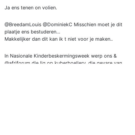
Ja ens tenen on volien.
@BreedamLouis @DominiekC Misschien moet je dit
plaatje ens bestuderen…
Makkelijker dan dit kan ik t niet voor je maken..
In Nasionale Kinderbeskermingsweek werp ons &
@afriforum die lig op kuberboeliery, die gevare van
sosiale media, ens. Laai die gids gratis af by af
Word #SkermSlim #NasionaleKinderbeskermingsweek
#HelpendeHand #Kuberboeliegids
@uanra29 Nen, a Balears ens han ben fotut... 🤦🏻‍♂️🤬🤮
ens veiem en el pictochat nenes😘