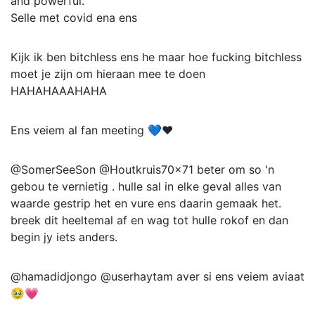
and powerful.
Selle met covid ena ens
Kijk ik ben bitchless ens he maar hoe fucking bitchless
moet je zijn om hieraan mee te doen
HAHAHAAAHAHA
Ens veiem al fan meeting 💙❤️
@SomerSeeSon @Houtkruis70x71 beter om so 'n
gebou te vernietig . hulle sal in elke geval alles van
waarde gestrip het en vure ens daarin gemaak het.
breek dit heeltemal af en wag tot hulle rokof en dan
begin jy iets anders.
@hamadidjongo @userhaytam aver si ens veiem aviaat
🥹💗