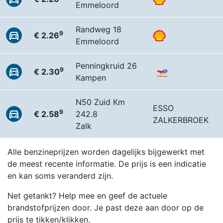
Emmeloord
Randweg 18
9
€ 2.26
Emmeloord
Penningkruid 26
9
€ 2.30
Kampen
N50 Zuid Km
ESSO
9
€ 2.58
242.8
ZALKERBROEK
Zalk
Alle benzineprijzen worden dagelijks bijgewerkt met
de meest recente informatie. De prijs is een indicatie
en kan soms veranderd zijn.
Net getankt? Help mee en geef de actuele
brandstofprijzen door. Je past deze aan door op de
prijs te tikken/klikken.