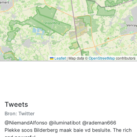
Leaflet
|
Map data ©
OpenStreetMap
contributors
Tweets
Bron: Twitter
@NiemandAlfonso @iluminatibot @rademan666
Plekke soos Bilderberg maak baie vd besluite. The rich