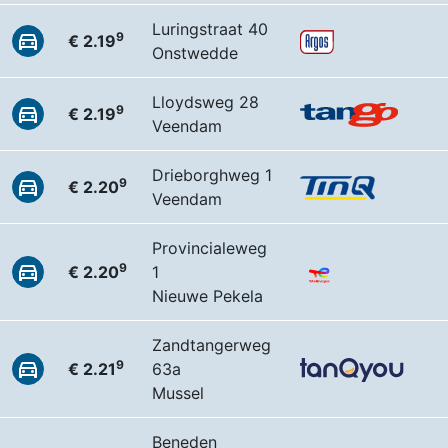
Luringstraat 40
9
€ 2.19
Onstwedde
Lloydsweg 28
9
€ 2.19
Veendam
Drieborghweg 1
9
€ 2.20
Veendam
Provincialeweg
9
€ 2.20
1
Nieuwe Pekela
Zandtangerweg
9
€ 2.21
63a
Mussel
Beneden