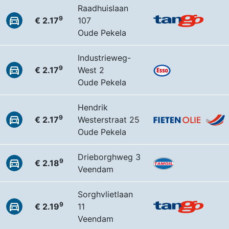
Raadhuislaan
9
€ 2.17
107
Oude Pekela
Industrieweg-
9
€ 2.17
West 2
Oude Pekela
Hendrik
9
€ 2.17
Westerstraat 25
Oude Pekela
Drieborghweg 3
9
€ 2.18
Veendam
Sorghvlietlaan
9
€ 2.19
11
Veendam