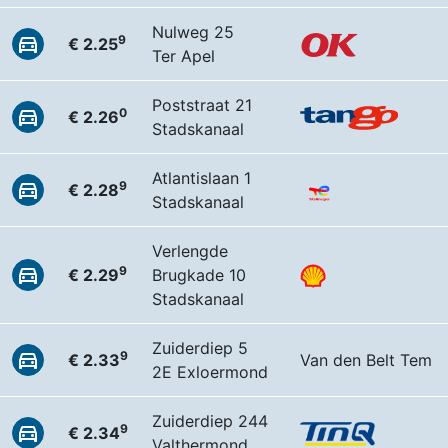
Nulweg 25
9
€ 2.25
Ter Apel
Poststraat 21
0
€ 2.26
Stadskanaal
Atlantislaan 1
9
€ 2.28
Stadskanaal
Verlengde
9
€ 2.29
Brugkade 10
Stadskanaal
Zuiderdiep 5
9
€ 2.33
Van den Belt Tem
2E Exloermond
Zuiderdiep 244
9
€ 2.34
Valthermond