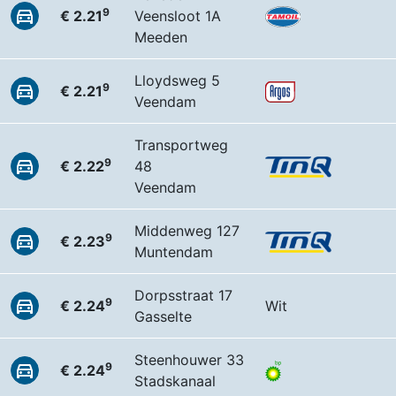
9
€ 2.21
Veensloot 1A
Meeden
Lloydsweg 5
9
€ 2.21
Veendam
Transportweg
9
€ 2.22
48
Veendam
Middenweg 127
9
€ 2.23
Muntendam
Dorpsstraat 17
9
€ 2.24
Wit
Gasselte
Steenhouwer 33
9
€ 2.24
Stadskanaal