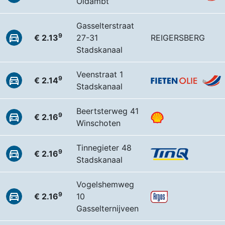
Oldambt
Gasselterstraat
9
€ 2.13
27-31
REIGERSBERG
Stadskanaal
Veenstraat 1
9
€ 2.14
Stadskanaal
Beertsterweg 41
9
€ 2.16
Winschoten
Tinnegieter 48
9
€ 2.16
Stadskanaal
Vogelshemweg
9
€ 2.16
10
Gasselternijveen