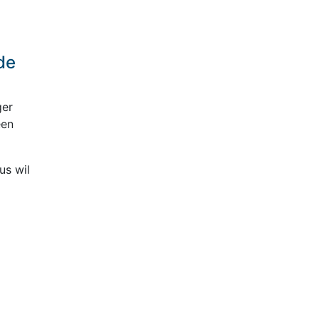
de
ger
een
us wil