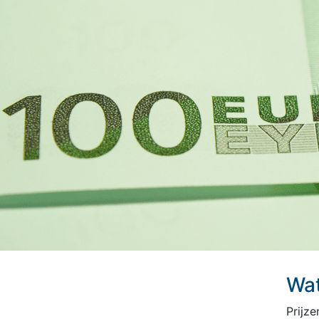
Wat
Prijz