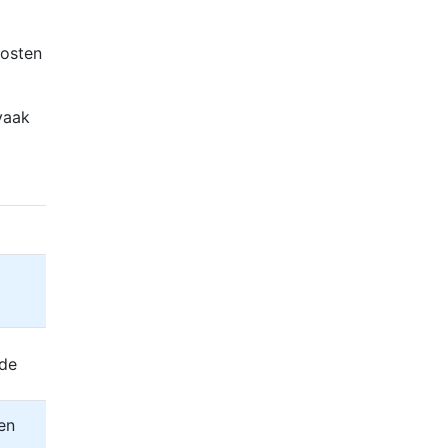
kosten
vaak
de
en