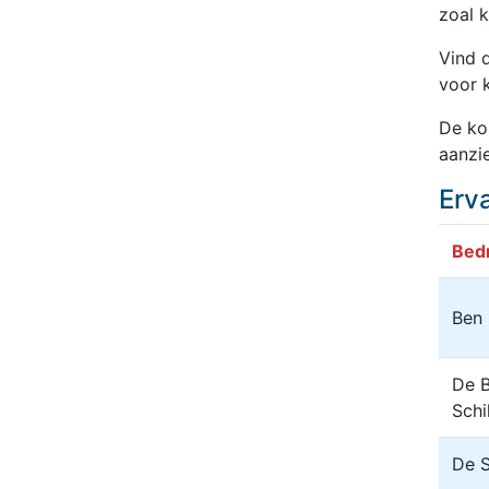
zoal k
Vind 
voor k
De ko
aanzie
Erv
Bedr
Ben 
De B
Schi
De S