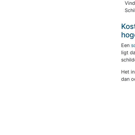
Vind
Schi
Kos
hog
Een
s
ligt d
schil
Het in
dan o