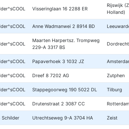
Rijswijk (
ilder^sCOOL
Visseringlaan 16 2288 ER
Holland)
ilder^sCOOL
Anne Wadmanwei 2 8914 BD
Leeuward
Maarten Harpertsz. Trompweg
ilder^sCOOL
Dordrecht
229-A 3317 BS
ilder^sCOOL
Papaverhoek 3 1032 JZ
Amsterd
ilder^sCOOL
Dreef 8 7202 AG
Zutphen
ilder^sCOOL
Stappegoorweg 190 5022 DL
Tilburg
ilder^sCOOL
Drutenstraat 2 3087 CC
Rotterda
Schilder
Utrechtseweg 9-A 3704 HA
Zeist