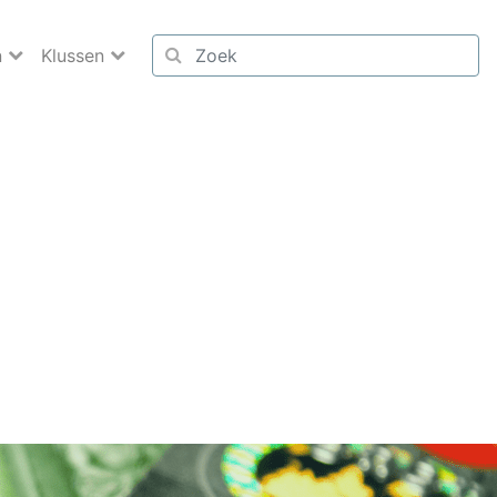
n
Klussen