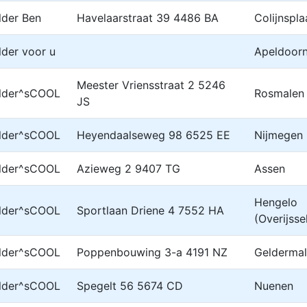
lder Ben
Havelaarstraat 39 4486 BA
Colijnspla
lder voor u
Apeldoor
Meester Vriensstraat 2 5246
ilder^sCOOL
Rosmalen
JS
ilder^sCOOL
Heyendaalseweg 98 6525 EE
Nijmegen
ilder^sCOOL
Azieweg 2 9407 TG
Assen
Hengelo
ilder^sCOOL
Sportlaan Driene 4 7552 HA
(Overijsse
ilder^sCOOL
Poppenbouwing 3-a 4191 NZ
Gelderma
ilder^sCOOL
Spegelt 56 5674 CD
Nuenen