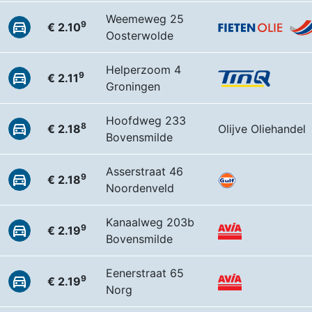
Weemeweg 25
9
€ 2.10
Oosterwolde
Helperzoom 4
9
€ 2.11
Groningen
Hoofdweg 233
8
€ 2.18
Olijve Oliehandel
Bovensmilde
Asserstraat 46
9
€ 2.18
Noordenveld
Kanaalweg 203b
9
€ 2.19
Bovensmilde
Eenerstraat 65
9
€ 2.19
Norg