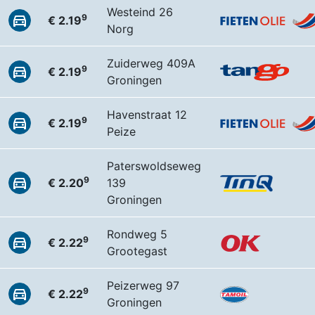
Westeind 26
9
€ 2.19
Norg
Zuiderweg 409A
9
€ 2.19
Groningen
Havenstraat 12
9
€ 2.19
Peize
Paterswoldseweg
9
€ 2.20
139
Groningen
Rondweg 5
9
€ 2.22
Grootegast
Peizerweg 97
9
€ 2.22
Groningen