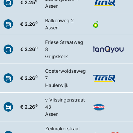
9
€ 2.25
Assen
Balkenweg 2
9
€ 2.26
Assen
Friese Straatweg
9
€ 2.26
8
Grijpskerk
Oosterwoldseweg
9
€ 2.26
7
Haulerwijk
v Vlissingenstraat
9
€ 2.26
43
Assen
Zeilmakerstraat