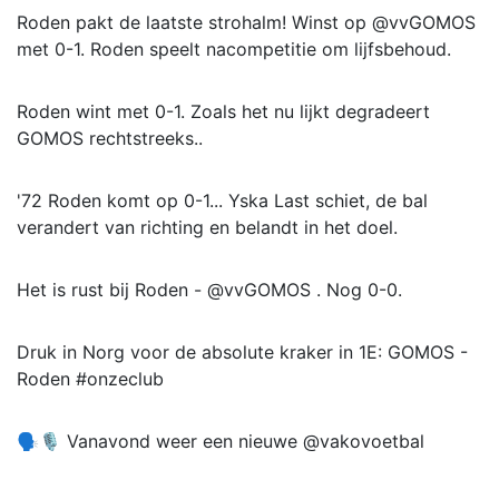
Roden pakt de laatste strohalm! Winst op @vvGOMOS
met 0-1. Roden speelt nacompetitie om lijfsbehoud.
Roden wint met 0-1. Zoals het nu lijkt degradeert
GOMOS rechtstreeks..
'72 Roden komt op 0-1... Yska Last schiet, de bal
verandert van richting en belandt in het doel.
Het is rust bij Roden - @vvGOMOS . Nog 0-0.
Druk in Norg voor de absolute kraker in 1E: GOMOS -
Roden #onzeclub
🗣🎙 Vanavond weer een nieuwe @vakovoetbal
Podcast op het programma. En niet zonder reden; na
vanmiddag zitten de competities erop en is het tijd