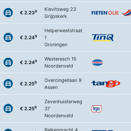
Kievitsweg 23
9
€ 2.23
Grijpskerk
Helperweststraat
9
€ 2.24
1
Groningen
Westeresch 15
9
€ 2.24
Noordenveld
Overcingellaan 9
9
€ 2.25
Assen
Zevenhuisterweg
9
€ 2.25
37
Noordenveld
Balkengracht 4