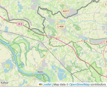
Leaflet
|
Map data ©
OpenStreetMap
contributors