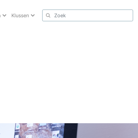
n
Klussen