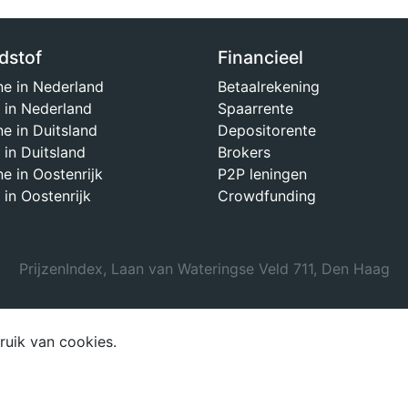
dstof
Financieel
ne in Nederland
Betaalrekening
l in Nederland
Spaarrente
e in Duitsland
Depositorente
 in Duitsland
Brokers
e in Oostenrijk
P2P leningen
 in Oostenrijk
Crowdfunding
PrijzenIndex, Laan van Wateringse Veld 711, Den Haag
ruik van cookies.