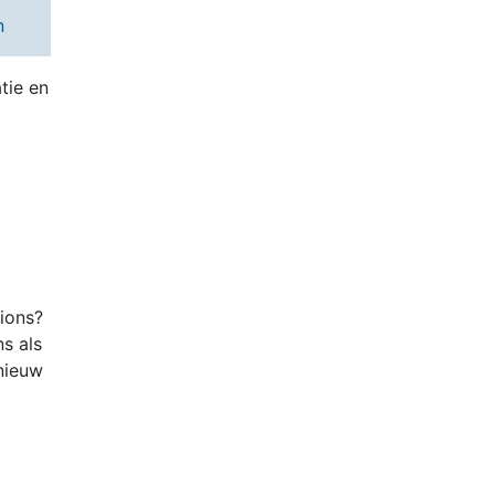
n
tie en
tions?
ns als
nieuw