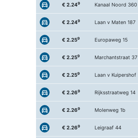
9
€ 2.24
Kanaal Noord 360
9
€ 2.24
Laan v Maten 187
9
€ 2.25
Europaweg 15
9
€ 2.25
Marchantstraat 37
9
€ 2.25
Laan v Kuipershof
9
€ 2.26
Rijksstraatweg 14
9
€ 2.26
Molenweg 1b
9
€ 2.26
Leigraaf 44