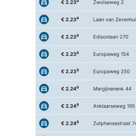
9
€ 2.23
Zwolseweg 2
9
€ 2.23
Laan van Zevenhu
9
€ 2.23
Edisonlaan 270
9
€ 2.23
Europaweg 154
9
€ 2.23
Europaweg 250
9
€ 2.24
Margijnenenk 44
9
€ 2.24
Anklaarseweg 195
9
€ 2.24
Zutphensestraat 7