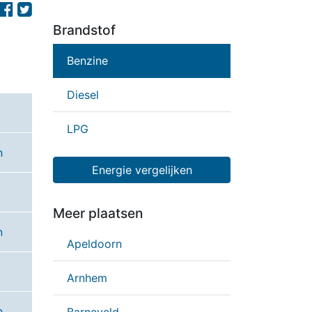
Brandstof
Benzine
Diesel
LPG
n
Energie vergelijken
Meer plaatsen
n
Apeldoorn
Arnhem
n