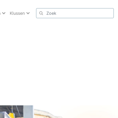
n
Klussen