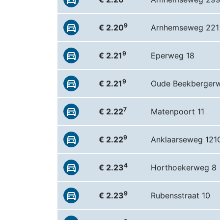
9
€ 2.20
Arnhemseweg 221
9
€ 2.21
Eperweg 18
9
€ 2.21
Oude Beekberger
7
€ 2.22
Matenpoort 11
9
€ 2.22
Anklaarseweg 121
4
€ 2.23
Horthoekerweg 8
9
€ 2.23
Rubensstraat 10