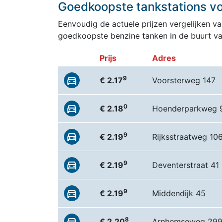
Goedkoopste tankstations vo
Eenvoudig de actuele prijzen vergelijken van
goedkoopste benzine tanken in de buurt va
Prijs
Adres
9
€ 2.17
Voorsterweg 147
0
€ 2.18
Hoenderparkweg 
9
€ 2.19
Rijksstraatweg 10
9
€ 2.19
Deventerstraat 41
9
€ 2.19
Middendijk 45
8
€ 2.20
Arnhemseweg 29