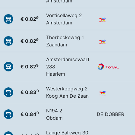
Amsterdam
Vorticellaweg 2
9
€ 0.82
Amsterdam
Thorbeckeweg 1
9
€ 0.82
Zaandam
Amsterdamsevaart
9
€ 0.82
288
Haarlem
Westerkoogweg 2
9
€ 0.83
Koog Aan De Zaan
N194 2
9
€ 0.84
DE DOBBER
Obdam
Lange Balkweg 30
9