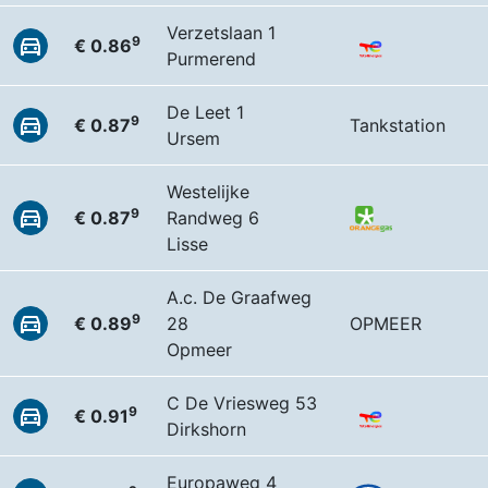
Verzetslaan 1
9
€ 0.86
Purmerend
De Leet 1
9
€ 0.87
Tankstation
Ursem
Westelijke
9
€ 0.87
Randweg 6
Lisse
A.c. De Graafweg
9
€ 0.89
28
OPMEER
Opmeer
C De Vriesweg 53
9
€ 0.91
Dirkshorn
Europaweg 4