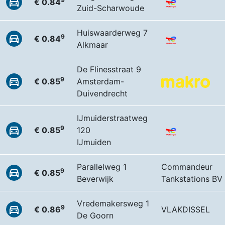
€ 0.84
Zuid-Scharwoude
Huiswaarderweg 7
9
€ 0.84
Alkmaar
De Flinesstraat 9
9
€ 0.85
Amsterdam-
Duivendrecht
IJmuiderstraatweg
9
€ 0.85
120
IJmuiden
Parallelweg 1
Commandeur
9
€ 0.85
Beverwijk
Tankstations BV
Vredemakersweg 1
9
€ 0.86
VLAKDISSEL
De Goorn