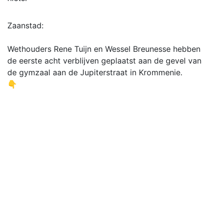
Zaanstad:
Wethouders Rene Tuijn en Wessel Breunesse hebben
de eerste acht verblijven geplaatst aan de gevel van
de gymzaal aan de Jupiterstraat in Krommenie.
👇
📷 gemeenten Zaanstad
@NS_online Waarom zijn de liften op station
Wormerveer en Krommenie altijd kapot? 😑
Dagbestedingslocatie Het Dorp opent winkel in
Krommenie: ‘Ik merk dat er een drempel is om hier
binnen te komen’