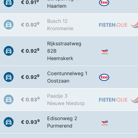
9
€ 0.91
Haarlem
Busch 12
9
€ 0.92
Krommenie
Rijksstraatweg
9
€ 0.92
82B
Heemskerk
Coentunnelweg 1
9
€ 0.92
Oostzaan
Paadje 3
9
€ 0.93
Nieuwe Niedorp
Edisonweg 2
9
€ 0.93
Purmerend