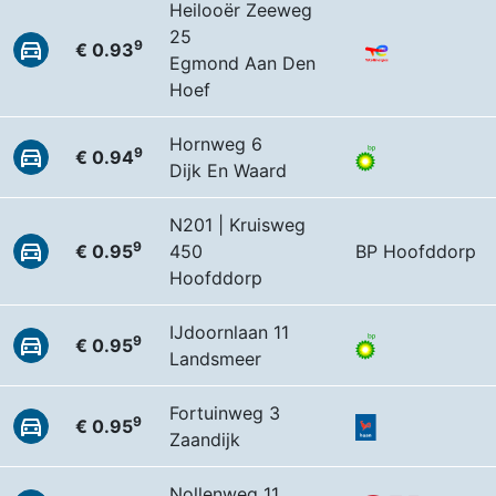
Heilooër Zeeweg
25
9
€ 0.93
Egmond Aan Den
Hoef
Hornweg 6
9
€ 0.94
Dijk En Waard
N201 | Kruisweg
9
€ 0.95
450
BP Hoofddorp
Hoofddorp
IJdoornlaan 11
9
€ 0.95
Landsmeer
Fortuinweg 3
9
€ 0.95
Zaandijk
Nollenweg 11