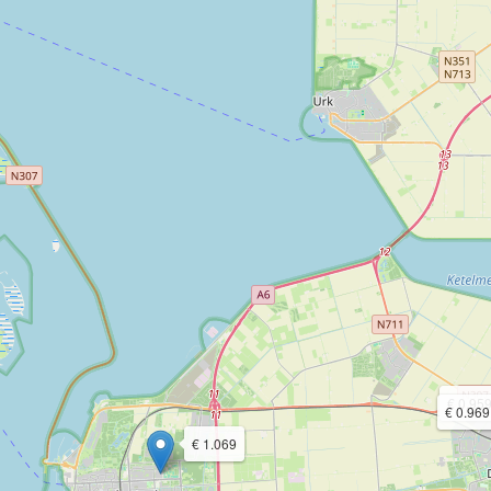
€ 0.95
€ 0.969
€ 1.069