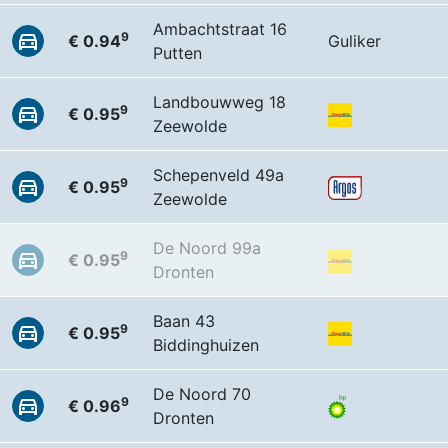
Ambachtstraat 16
9
€ 0.94
Guliker
Putten
Landbouwweg 18
9
€ 0.95
Zeewolde
Schepenveld 49a
9
€ 0.95
Zeewolde
De Noord 99a
9
€ 0.95
Dronten
Baan 43
9
€ 0.95
Biddinghuizen
De Noord 70
9
€ 0.96
Dronten