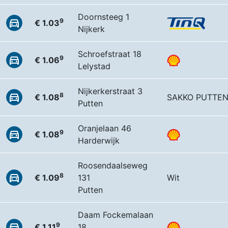
Doornsteeg 1
9
€ 1.03
Nijkerk
Schroefstraat 18
9
€ 1.06
Lelystad
Nijkerkerstraat 3
8
€ 1.08
SAKKO PUTTE
Putten
Oranjelaan 46
9
€ 1.08
Harderwijk
Roosendaalseweg
8
€ 1.09
131
Wit
Putten
Daam Fockemalaan
9
€ 1.11
18