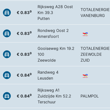
Rijksweg A28 Oost
TOTALENERGIE
9
€ 0.83
Km 39.3
VANENBURG
Putten
Rondweg Oost 2
9
€ 0.83
Amersfoort
Gooiseweg Km 19.2
TOTALENERGIE
9
€ 0.83
100
ZEEWOLDE
Zeewolde
ZUID
Randweg 4
9
€ 0.84
Leusden
Rijksweg A1
9
€ 0.84
Zuidzijde Km 52.2
PALMPOL
Terschuur