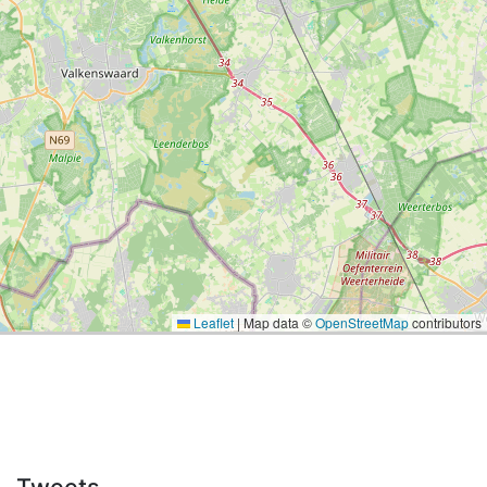
Leaflet
|
Map data ©
OpenStreetMap
contributors
Tweets