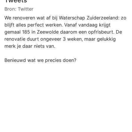
Bron: Twitter
We renoveren wat af bij Waterschap Zuiderzeeland: zo
blijft alles perfect werken. Vanaf vandaag krijgt
gemaal 185 in Zeewolde daarom een opfrisbeurt. De
renovatie duurt ongeveer 3 weken, maar gelukkig
merk je daar niets van.
Benieuwd wat we precies doen?
Mini #Marathon #Zeewolde mocht weer en hoe!
#zeewoldeactueel via @zeewolde_online
Zou beter zijn als de 3 B's van #BBB voor
#BiologischBodemBewustzijn zouden staan, vindt Piet
van IJzendoorn, sinds 1981 biologisch akkerbouwer in
Flevoland en tegenwoordig aangesloten bij
@caringfarmers.