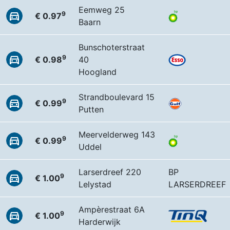
Eemweg 25
9
€ 0.97
Baarn
Bunschoterstraat
9
€ 0.98
40
Hoogland
Strandboulevard 15
9
€ 0.99
Putten
Meervelderweg 143
9
€ 0.99
Uddel
Larserdreef 220
BP
9
€ 1.00
Lelystad
LARSERDREEF
Ampèrestraat 6A
9
€ 1.00
Harderwijk