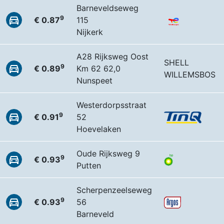
Barneveldseweg
9
€ 0.87
115
Nijkerk
A28 Rijksweg Oost
SHELL
9
€ 0.89
Km 62 62,0
WILLEMSBOS
Nunspeet
Westerdorpsstraat
9
€ 0.91
52
Hoevelaken
Oude Rijksweg 9
9
€ 0.93
Putten
Scherpenzeelseweg
9
€ 0.93
56
Barneveld