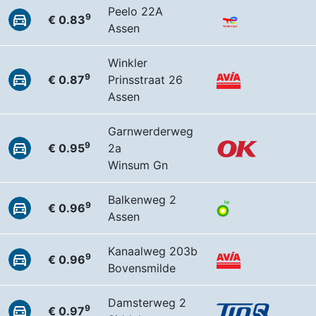
Peelo 22A
9
€ 0.83
Assen
Winkler
9
€ 0.87
Prinsstraat 26
Assen
Garnwerderweg
9
€ 0.95
2a
Winsum Gn
Balkenweg 2
9
€ 0.96
Assen
Kanaalweg 203b
9
€ 0.96
Bovensmilde
Damsterweg 2
9
€ 0.97