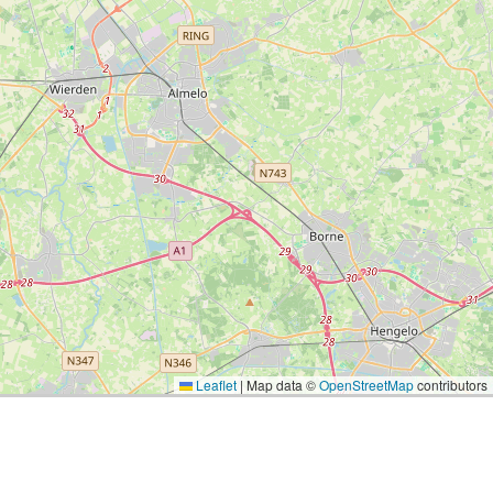
Leaflet
|
Map data ©
OpenStreetMap
contributors