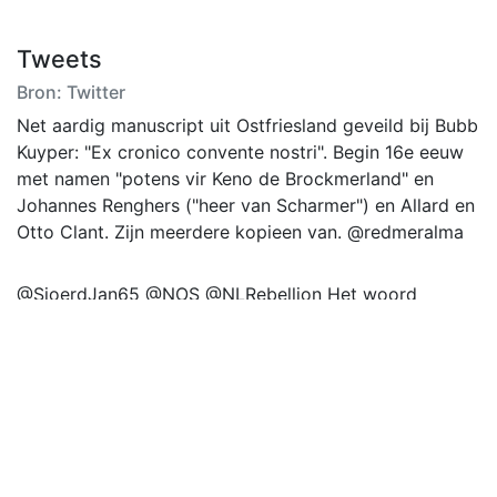
Tweets
Bron: Twitter
Net aardig manuscript uit Ostfriesland geveild bij Bubb
Kuyper: "Ex cronico convente nostri". Begin 16e eeuw
met namen "potens vir Keno de Brockmerland" en
Johannes Renghers ("heer van Scharmer") en Allard en
Otto Clant. Zijn meerdere kopieen van. @redmeralma
@SjoerdJan65 @NOS @NLRebellion Het woord
#klimaatterroristen past toch veel beter bij die grote
winstgevende vervuilende olieproducenten zoals
#Shell, #BP, #Exxon #Aramco #Mobil #Total
#ChevronTexaco?‼️
Zij weten al tientallen jaren dat de planeet gevaarlijk
heet gaat worden🧐‼️