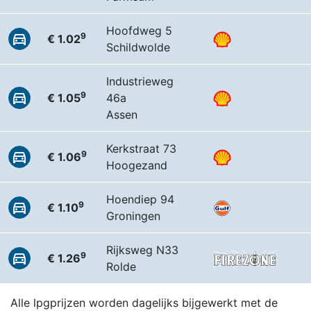
Hoofdweg 5
9
€ 1.02
Schildwolde
Industrieweg
9
€ 1.05
46a
Assen
Kerkstraat 73
9
€ 1.06
Hoogezand
Hoendiep 94
9
€ 1.10
Groningen
Rijksweg N33
9
€ 1.26
Rolde
Alle lpgprijzen worden dagelijks bijgewerkt met de