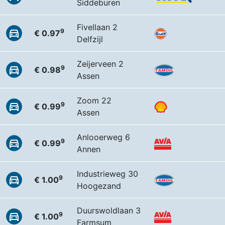
Siddeburen
Fivellaan 2
9
€ 0.97
Delfzijl
Zeijerveen 2
9
€ 0.98
Assen
Zoom 22
9
€ 0.99
Assen
Anlooerweg 6
9
€ 0.99
Annen
Industrieweg 30
9
€ 1.00
Hoogezand
Duurswoldlaan 3
9
€ 1.00
Farmsum