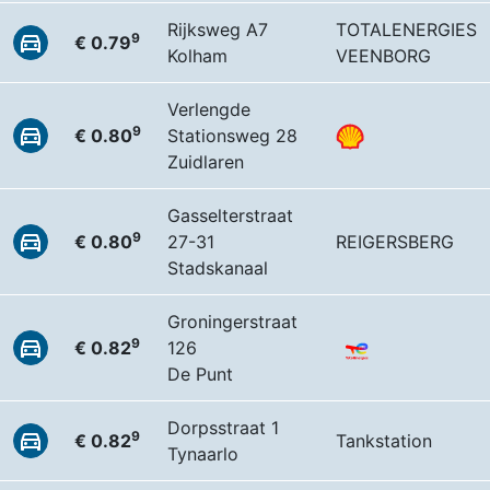
Rijksweg A7
TOTALENERGIES
9
€ 0.79
Kolham
VEENBORG
Verlengde
9
€ 0.80
Stationsweg 28
Zuidlaren
Gasselterstraat
9
€ 0.80
27-31
REIGERSBERG
Stadskanaal
Groningerstraat
9
€ 0.82
126
De Punt
Dorpsstraat 1
9
€ 0.82
Tankstation
Tynaarlo