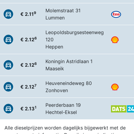
Molemstraat 31
9
€ 2.11
Lummen
Leopoldsburgsesteenweg
6
€ 2.12
120
Heppen
Koningin Astridlaan 1
6
€ 2.12
Maaseik
Heuveneindeweg 80
7
€ 2.12
Zonhoven
Peerderbaan 19
1
€ 2.13
Hechtel-Eksel
Alle dieselprijzen worden dagelijks bijgewerkt met de