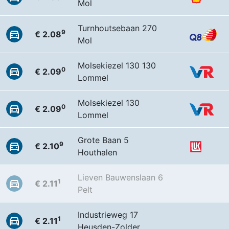
Mol
Turnhoutsebaan 270
9
€ 2.08
Mol
Molsekiezel 130 130
0
€ 2.09
Lommel
Molsekiezel 130
0
€ 2.09
Lommel
Grote Baan 5
9
€ 2.10
Houthalen
Lieven Bauwenslaan 6
1
€ 2.11
Pelt
Industrieweg 17
1
€ 2.11
Heusden-Zolder