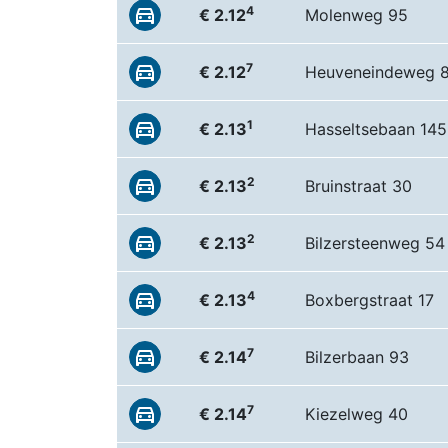
4
€ 2.12
Molenweg 95
7
€ 2.12
Heuveneindeweg 
1
€ 2.13
Hasseltsebaan 145
2
€ 2.13
Bruinstraat 30
2
€ 2.13
Bilzersteenweg 54
4
€ 2.13
Boxbergstraat 17
7
€ 2.14
Bilzerbaan 93
7
€ 2.14
Kiezelweg 40