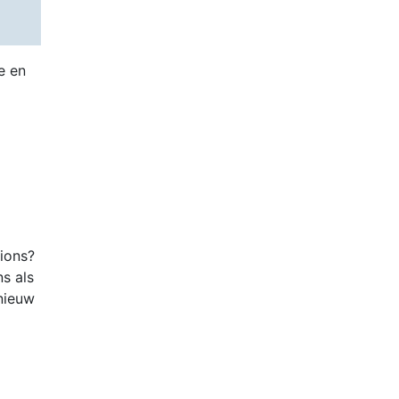
e en
tions?
ns als
nieuw