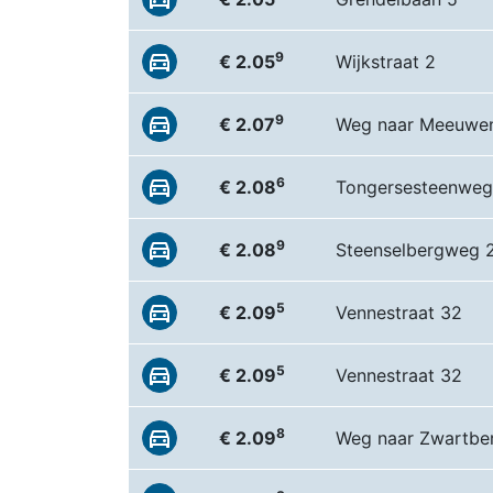
9
€ 2.05
Wijkstraat 2
9
€ 2.07
Weg naar Meeuwe
6
€ 2.08
Tongersesteenweg
9
€ 2.08
Steenselbergweg 
5
€ 2.09
Vennestraat 32
5
€ 2.09
Vennestraat 32
8
€ 2.09
Weg naar Zwartber