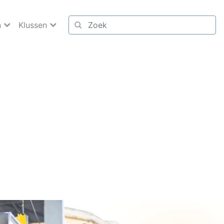
n
Klussen