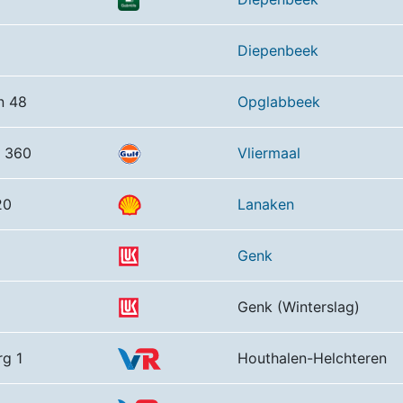
Diepenbeek
n 48
Opglabbeek
 360
Vliermaal
20
Lanaken
Genk
Genk (Winterslag)
g 1
Houthalen-Helchteren