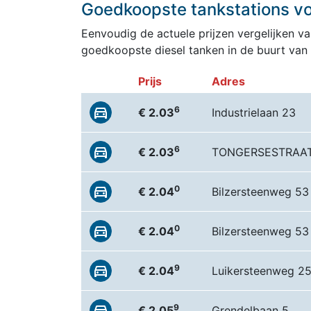
Goedkoopste tankstations voo
Eenvoudig de actuele prijzen vergelijken van
goedkoopste diesel tanken in de buurt van
Prijs
Adres
6
€ 2.03
Industrielaan 23
6
€ 2.03
TONGERSESTRAAT
0
€ 2.04
Bilzersteenweg 53
0
€ 2.04
Bilzersteenweg 53
9
€ 2.04
Luikersteenweg 2
9
€ 2.05
Grendelbaan 5