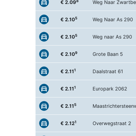
8
€ 2.09
Weg Naar Zwartbe
5
€ 2.10
Weg Naar As 290
5
€ 2.10
Weg naar As 290
9
€ 2.10
Grote Baan 5
1
€ 2.11
Daalstraat 61
1
€ 2.11
Europark 2062
5
€ 2.11
Maastrichtersteen
1
€ 2.12
Overwegstraat 2