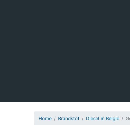
Home
Brandstof
Diesel in België
G