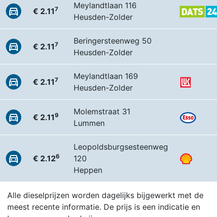
Meylandtlaan 116
7
€ 2.11
Heusden-Zolder
Beringersteenweg 50
7
€ 2.11
Heusden-Zolder
Meylandtlaan 169
7
€ 2.11
Heusden-Zolder
Molemstraat 31
9
€ 2.11
Lummen
Leopoldsburgsesteenweg
6
€ 2.12
120
Heppen
Alle dieselprijzen worden dagelijks bijgewerkt met de
meest recente informatie. De prijs is een indicatie en