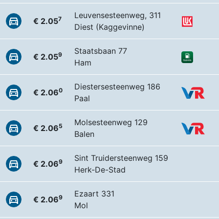
Leuvensesteenweg, 311
7
€ 2.05
Diest (Kaggevinne)
Staatsbaan 77
9
€ 2.05
Ham
Diestersesteenweg 186
0
€ 2.06
Paal
Molsesteenweg 129
5
€ 2.06
Balen
Sint Truidersteenweg 159
9
€ 2.06
Herk-De-Stad
Ezaart 331
9
€ 2.06
Mol