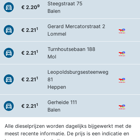
Steegstraat 75
9
€ 2.20
Balen
Gerard Mercatorstraat 2
1
€ 2.21
Lommel
Turnhoutsebaan 188
1
€ 2.21
Mol
Leopoldsburgsesteenweg
1
€ 2.21
81
Heppen
Gerheide 111
1
€ 2.21
Balen
Alle dieselprijzen worden dagelijks bijgewerkt met de
meest recente informatie. De prijs is een indicatie en