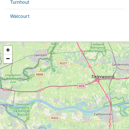
Turnhout
Walcourt
+
−