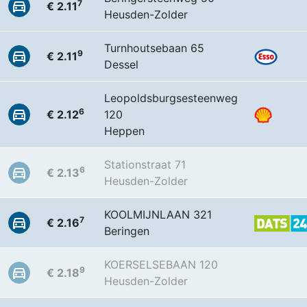
7
€ 2.11
Heusden-Zolder
Turnhoutsebaan 65
9
€ 2.11
Dessel
Leopoldsburgsesteenweg
6
€ 2.12
120
Heppen
Stationstraat 71
6
€ 2.13
Heusden-Zolder
KOOLMIJNLAAN 321
7
€ 2.16
Beringen
KOERSELSEBAAN 120
9
€ 2.18
Heusden-Zolder