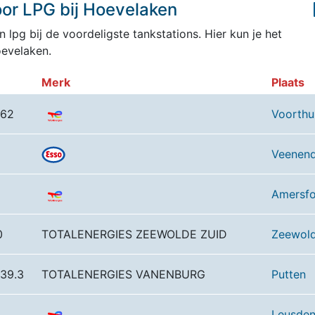
or LPG bij Hoevelaken
 lpg bij de voordeligste tankstations. Hier kun je het
oevelaken.
Merk
Plaats
 62
Voorthu
Veenend
Amersfo
0
TOTALENERGIES ZEEWOLDE ZUID
Zeewol
 39.3
TOTALENERGIES VANENBURG
Putten
Leusde