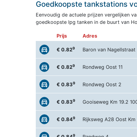
Goedkoopste tankstations vo
Eenvoudig de actuele prijzen vergelijken van
goedkoopste lpg tanken in de buurt van H
Prijs
Adres
9
€ 0.82
Baron van Nagellstraat
9
€ 0.82
Rondweg Oost 11
9
€ 0.83
Rondweg Oost 2
9
€ 0.83
Gooiseweg Km 19.2 10
9
€ 0.84
Rijksweg A28 Oost Km
9
€ 0.84
Randweg 4