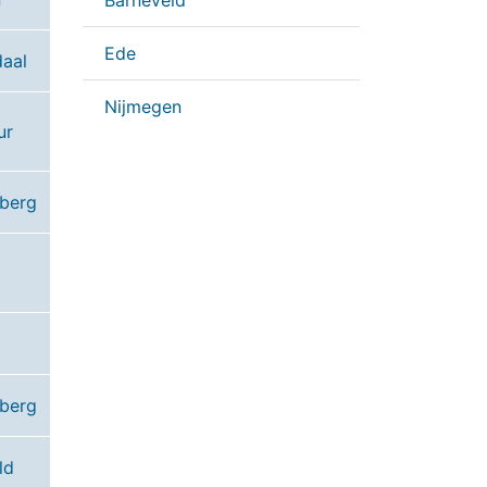
Barneveld
Ede
aal
Nijmegen
ur
berg
berg
ld