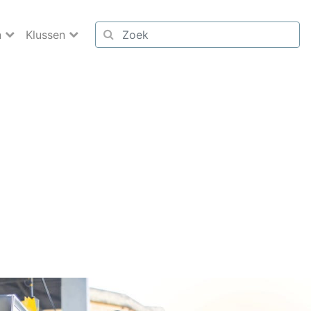
n
Klussen