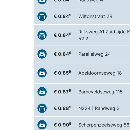
9
€ 0.84
Wiltonstraat 2B
Rijksweg A1 Zuidzijde 
9
€ 0.84
52.2
9
€ 0.84
Parallelweg 24
9
€ 0.85
Apeldoornseweg 18
9
€ 0.87
Barneveldseweg 115
9
€ 0.88
N224 | Randweg 2
9
€ 0.90
Scherpenzeelseweg 56