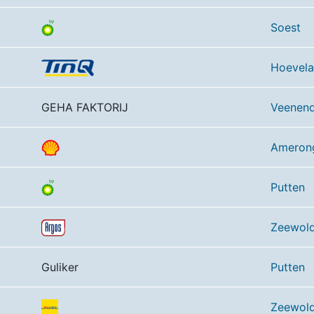
Soest
Hoevel
GEHA FAKTORIJ
Veenend
Ameron
Putten
Zeewol
Guliker
Putten
Zeewol