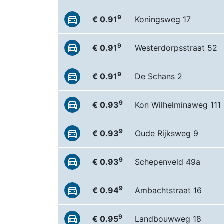
9
€ 0.91
Koningsweg 17
9
€ 0.91
Westerdorpsstraat 52
9
€ 0.91
De Schans 2
9
€ 0.93
Kon Wilhelminaweg 111
9
€ 0.93
Oude Rijksweg 9
9
€ 0.93
Schepenveld 49a
9
€ 0.94
Ambachtstraat 16
9
€ 0.95
Landbouwweg 18