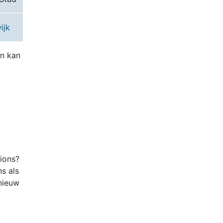
ijk
en kan
tions?
ns als
nieuw