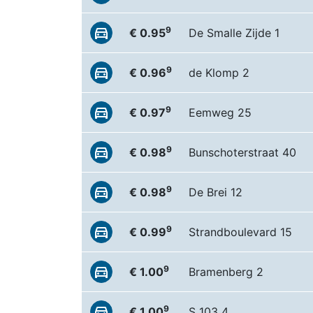
9
€ 0.95
De Smalle Zijde 1
9
€ 0.96
de Klomp 2
9
€ 0.97
Eemweg 25
9
€ 0.98
Bunschoterstraat 40
9
€ 0.98
De Brei 12
9
€ 0.99
Strandboulevard 15
9
€ 1.00
Bramenberg 2
9
€ 1.00
S 103 4