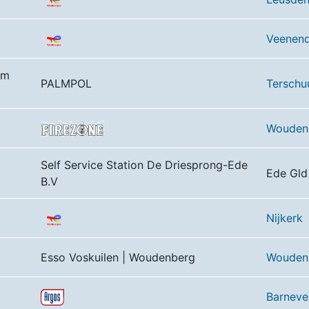
Veenend
Km
PALMPOL
Terschu
Wouden
Self Service Station De Driesprong-Ede
Ede Gld
B.V
Nijkerk
Esso Voskuilen | Woudenberg
Wouden
Barneve