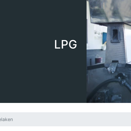
LPG
elaken