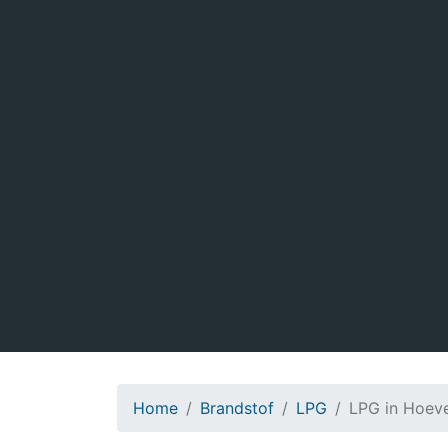
Home
Brandstof
LPG
LPG in Hoev