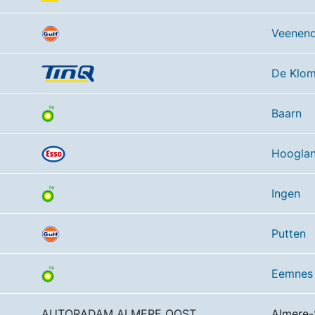
Veenend
De Klo
Baarn
Hoogla
Ingen
Putten
Eemnes
AUTORADAM ALMERE OOST
Almere-