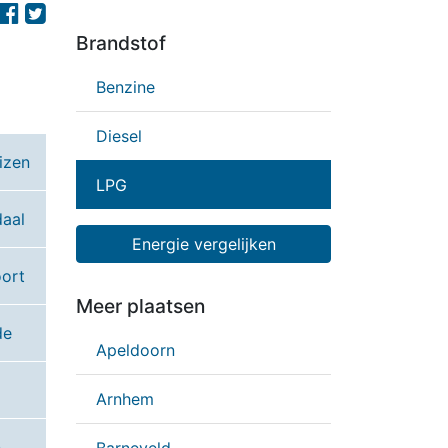
Brandstof
Benzine
Diesel
izen
LPG
aal
Energie vergelijken
ort
Meer plaatsen
de
Apeldoorn
Arnhem
n