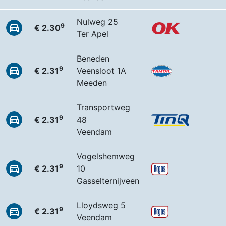
Nulweg 25
9
€ 2.30
Ter Apel
Beneden
9
€ 2.31
Veensloot 1A
Meeden
Transportweg
9
€ 2.31
48
Veendam
Vogelshemweg
9
€ 2.31
10
Gasselternijveen
Lloydsweg 5
9
€ 2.31
Veendam