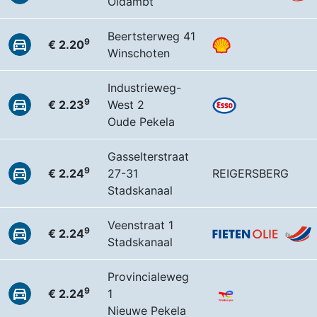
Oldambt
Beertsterweg 41
9
€ 2.20
Winschoten
Industrieweg-
9
€ 2.23
West 2
Oude Pekela
Gasselterstraat
9
€ 2.24
27-31
REIGERSBERG
Stadskanaal
Veenstraat 1
9
€ 2.24
Stadskanaal
Provincialeweg
9
€ 2.24
1
Nieuwe Pekela