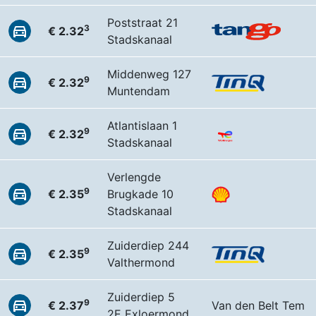
Poststraat 21
3
€ 2.32
Stadskanaal
Middenweg 127
9
€ 2.32
Muntendam
Atlantislaan 1
9
€ 2.32
Stadskanaal
Verlengde
9
€ 2.35
Brugkade 10
Stadskanaal
Zuiderdiep 244
9
€ 2.35
Valthermond
Zuiderdiep 5
9
€ 2.37
Van den Belt Tem
2E Exloermond