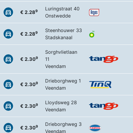
Luringstraat 40
9
€ 2.28
Onstwedde
Steenhouwer 33
9
€ 2.28
Stadskanaal
Sorghvlietlaan
9
€ 2.30
11
Veendam
Drieborghweg 1
9
€ 2.30
Veendam
Lloydsweg 28
9
€ 2.30
Veendam
Drieborghweg 3
9
€ 2.30
Veendam