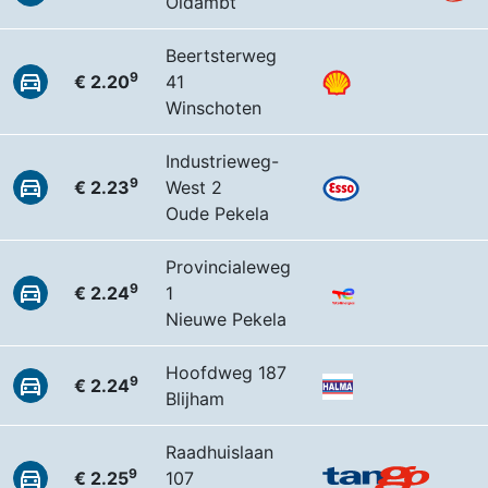
Oldambt
Beertsterweg
9
€ 2.20
41
Winschoten
Industrieweg-
9
€ 2.23
West 2
Oude Pekela
Provincialeweg
9
€ 2.24
1
Nieuwe Pekela
Hoofdweg 187
9
€ 2.24
Blijham
Raadhuislaan
9
€ 2.25
107