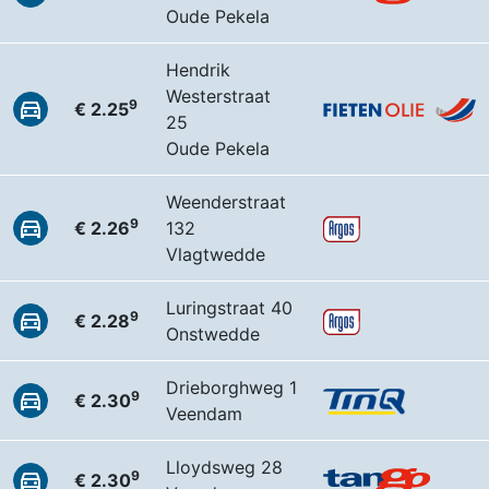
Oude Pekela
Hendrik
Westerstraat
9
€ 2.25
25
Oude Pekela
Weenderstraat
9
€ 2.26
132
Vlagtwedde
Luringstraat 40
9
€ 2.28
Onstwedde
Drieborghweg 1
9
€ 2.30
Veendam
Lloydsweg 28
9
€ 2.30