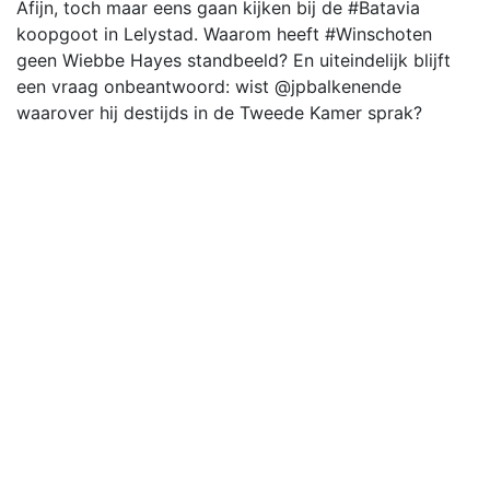
Afijn, toch maar eens gaan kijken bij de #Batavia
koopgoot in Lelystad. Waarom heeft #Winschoten
geen Wiebbe Hayes standbeeld? En uiteindelijk blijft
een vraag onbeantwoord: wist @jpbalkenende
waarover hij destijds in de Tweede Kamer sprak?
Einde 🧵
14/14
Met collega Nieboer aanwezig bij de
Ondernemerskring Oost Groningen in de Klinker te
Winschoten voor een presentatie samen met de
provincie over de doorontwikkeling van de Blauwe
Roos - prima opkomst en goede vragen. In 2024
geplande aanpak en uitvoering!
@DanielLohues Niet in Leeuwarden maar Winschoten,
maar verder klopt het geschrevene.