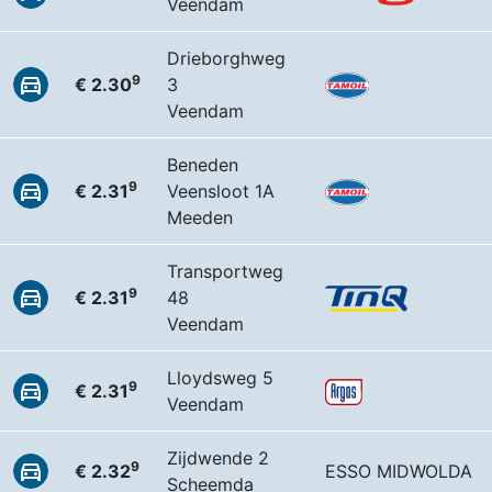
Veendam
Drieborghweg
9
€ 2.30
3
Veendam
Beneden
9
€ 2.31
Veensloot 1A
Meeden
Transportweg
9
€ 2.31
48
Veendam
Lloydsweg 5
9
€ 2.31
Veendam
Zijdwende 2
9
€ 2.32
ESSO MIDWOLDA
Scheemda