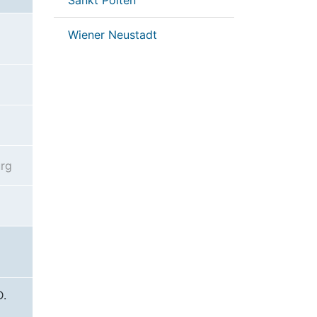
Sankt Pölten
Wiener Neustadt
rg
D.