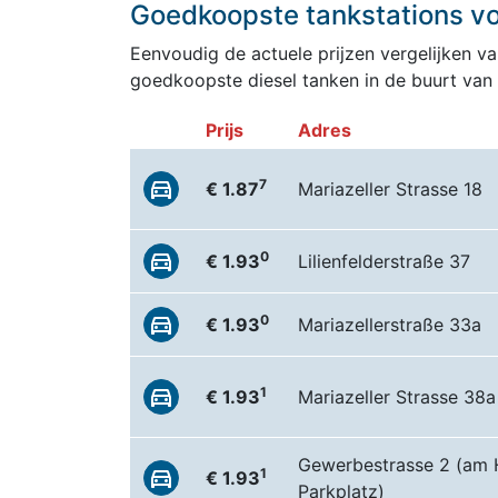
Goedkoopste tankstations voo
Eenvoudig de actuele prijzen vergelijken van
goedkoopste diesel tanken in de buurt van 
Prijs
Adres
7
€ 1.87
Mariazeller Strasse 18
0
€ 1.93
Lilienfelderstraße 37
0
€ 1.93
Mariazellerstraße 33a
1
€ 1.93
Mariazeller Strasse 38a
Gewerbestrasse 2 (am
1
€ 1.93
Parkplatz)