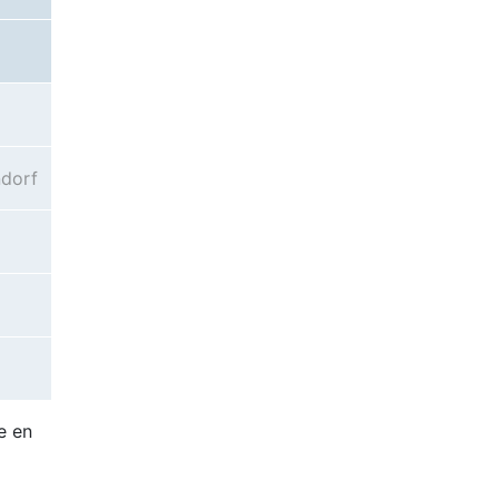
dorf
e en