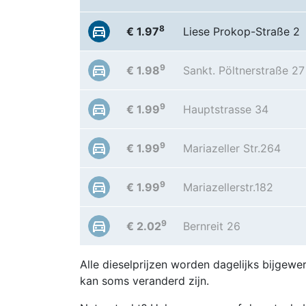
8
€ 1.97
Liese Prokop-Straße 2
9
€ 1.98
Sankt. Pöltnerstraße 27
9
€ 1.99
Hauptstrasse 34
9
€ 1.99
Mariazeller Str.264
9
€ 1.99
Mariazellerstr.182
9
€ 2.02
Bernreit 26
Alle dieselprijzen worden dagelijks bijgewer
kan soms veranderd zijn.