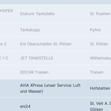
m HOFER
Diskont Tankstelle
St. Poelten
Tankstopp
Pyhra
ße 2
Eni Oberscheider St. Pölten
St. Pölten
 1 C
JET TANKSTELLE
Wilhelmsbu
SOCAR Traisen
Traisen
AVIA XPress (unser Service: Luft
Hofstetten
und Wasser)
St. Veit A. 
eni24
Gölsen