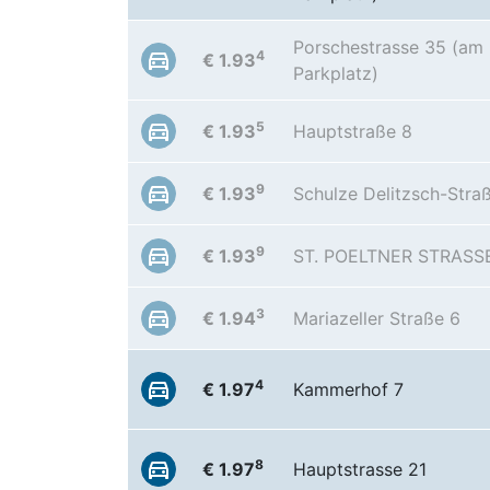
Porschestrasse 35 (a
4
€ 1.93
Parkplatz)
5
€ 1.93
Hauptstraße 8
9
€ 1.93
Schulze Delitzsch-Stra
9
€ 1.93
ST. POELTNER STRASSE
3
€ 1.94
Mariazeller Straße 6
4
€ 1.97
Kammerhof 7
8
€ 1.97
Hauptstrasse 21