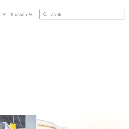
n
Klussen