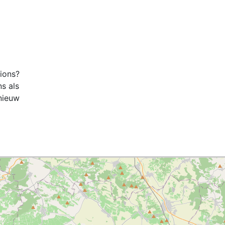
tions?
ns als
nieuw