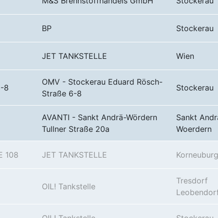
M&S Brennstoffhandels GmbH
Stockerau
BP
Stockerau
JET TANKSTELLE
Wien
OMV - Stockerau Eduard Rösch-
6-8
Stockerau
Straße 6-8
AVANTI - Sankt Andrä-Wördern
Sankt Andr
Tullner Straße 20a
Woerdern
 108
JET TANKSTELLE
Korneubur
Tresdorf
OIL! Tankstelle
Leobendor