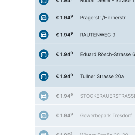
€ 1.94
Rudolf Diesel - Straße 1
9
€ 1.94
Pragerstr./Hornerstr.
9
€ 1.94
RAUTENWEG 9
9
€ 1.94
Eduard Rösch-Strasse 
9
€ 1.94
Tullner Strasse 20a
9
€ 1.94
STOCKERAUERSTRASSE
9
€ 1.94
Gewerbepark Tresdorf
2