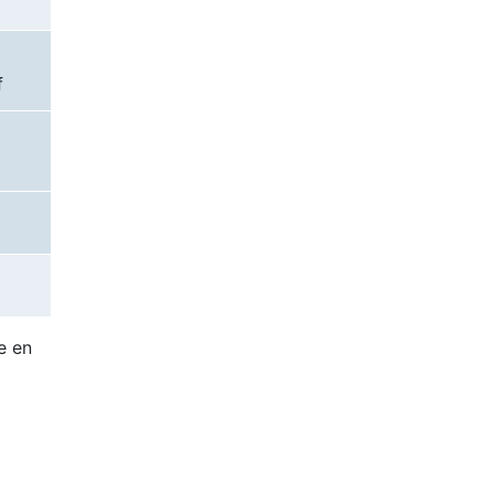
f
e en