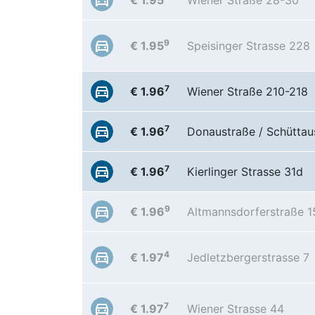
€ 1.95
Wiener Straße 28-30
9
€ 1.95
Speisinger Strasse 228
7
€ 1.96
Wiener Straße 210-218
7
€ 1.96
Donaustraße / Schüttau
7
€ 1.96
Kierlinger Strasse 31d
9
€ 1.96
Altmannsdorferstraße 1
4
€ 1.97
Jedletzbergerstrasse 7
7
€ 1.97
Wiener Strasse 44