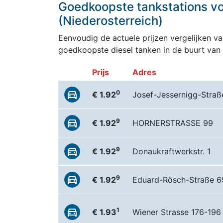
Goedkoopste tankstations voo
(Niederosterreich)
Eenvoudig de actuele prijzen vergelijken van
goedkoopste diesel tanken in de buurt van
Prijs
Adres
0
€ 1.92
Josef-Jessernigg-Straß
9
€ 1.92
HORNERSTRASSE 99
9
€ 1.92
Donaukraftwerkstr. 1
9
€ 1.92
Eduard-Rösch-Straße 6
1
€ 1.93
Wiener Strasse 176-196