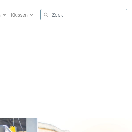
n
Klussen