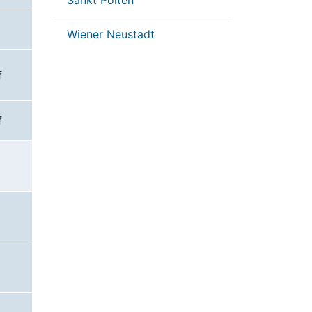
Sankt Pölten
Wiener Neustadt
f
f