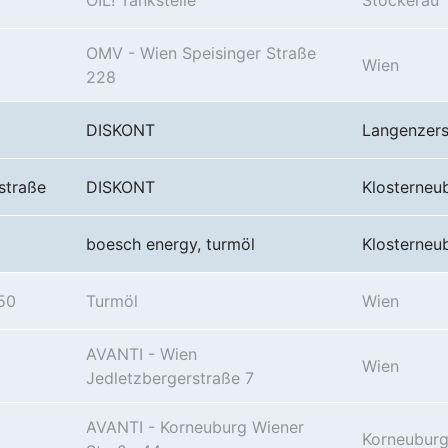
OIL! Tankstelle
Stockerau
OMV - Wien Speisinger Straße
Wien
228
DISKONT
Langenzers
straße
DISKONT
Klosterneu
boesch energy, turmöl
Klosterneu
50
Turmöl
Wien
AVANTI - Wien
Wien
Jedletzbergerstraße 7
AVANTI - Korneuburg Wiener
Korneubur