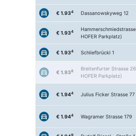
4
€ 1.93
Dassanowskyweg 12
Hammerschmiedstrasse
4
€ 1.93
HOFER Parkplatz)
4
€ 1.93
Schliefbrückl 1
Breitenfurter Strasse 2
8
€ 1.93
HOFER Parkplatz)
4
€ 1.94
Julius Ficker Strasse 77
4
€ 1.94
Wagramer Strasse 179
9