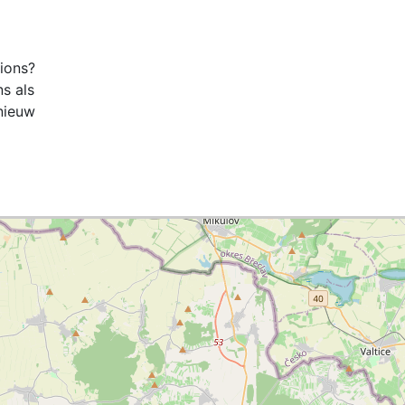
tions?
ns als
nieuw