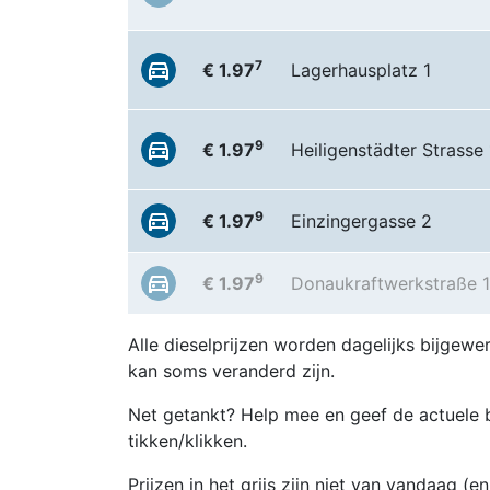
7
€ 1.97
Lagerhausplatz 1
9
€ 1.97
Heiligenstädter Strasse
9
€ 1.97
Einzingergasse 2
9
€ 1.97
Donaukraftwerkstraße 1
Alle dieselprijzen worden dagelijks bijgewer
kan soms veranderd zijn.
Net getankt? Help mee en geef de actuele b
tikken/klikken.
Prijzen in het grijs zijn niet van vandaag (