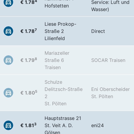
4
€ 1.78
Service: Luft und
Hofstetten
Wasser)
Liese Prokop-
7
€ 1.78
Straße 2
Direct
Lilienfeld
Mariazeller
8
€ 1.79
Straße 6
SOCAR Traisen
Traisen
Schulze
Delitzsch-Straße
Eni Oberscheider
5
€ 1.80
2
St. Pölten
St. Pölten
Hauptstrasse 21
3
€ 1.81
St. Veit A. D.
eni24
Gölsen