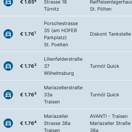
8
€ 1.65
Strasse 18
Raiffeisenlagerhau
Türnitz
St. Pölten
Porschestrasse
35 (am HOFER
1
€ 1.76
Diskont Tankstelle
Parkplatz)
St. Poelten
Lilienfelderstraße
3
€ 1.76
37
Turmöl Quick
Wilhelmsburg
Mariazellerstraße
3
€ 1.76
33a
Turmöl Quick
Traisen
Mariazeller
AVANTI - Traisen
4
€ 1.76
Strasse 38a
Mariazeller Straße
Traisen
38a