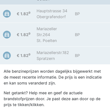
Hauptstrasse 34
9
€ 1.82
BP
Obergrafendorf
Mariazeller
9
€ 1.82
Str.264
BP
St. Poelten
Mariazellerstr.182
9
€ 1.82
BP
Spratzern
Alle benzineprijzen worden dagelijks bijgewerkt met
de meest recente informatie. De prijs is een indicatie
en kan soms veranderd zijn.
Net getankt? Help mee en geef de actuele
brandstofprijzen door. Je past deze aan door op de
prijs te tikken/klikken.