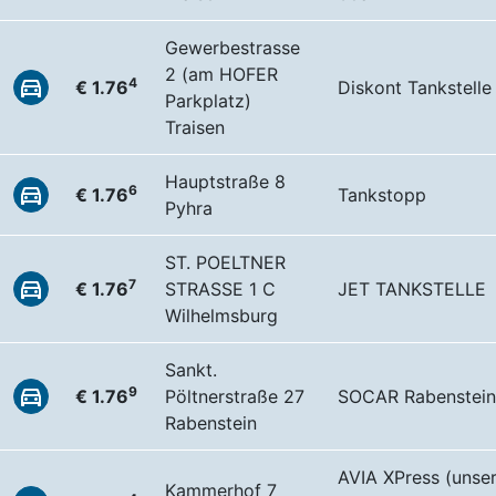
Gewerbestrasse
2 (am HOFER
4
€ 1.76
Diskont Tankstelle
Parkplatz)
Traisen
Hauptstraße 8
6
€ 1.76
Tankstopp
Pyhra
ST. POELTNER
7
€ 1.76
STRASSE 1 C
JET TANKSTELLE
Wilhelmsburg
Sankt.
9
€ 1.76
Pöltnerstraße 27
SOCAR Rabenstein
Rabenstein
AVIA XPress (unse
Kammerhof 7