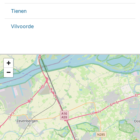
Tienen
Vilvoorde
+
−