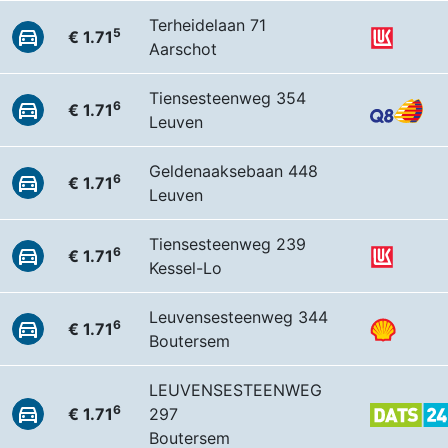
Terheidelaan 71
5
€ 1.71
Aarschot
Tiensesteenweg 354
6
€ 1.71
Leuven
Geldenaaksebaan 448
6
€ 1.71
Leuven
Tiensesteenweg 239
6
€ 1.71
Kessel-Lo
Leuvensesteenweg 344
6
€ 1.71
Boutersem
LEUVENSESTEENWEG
6
€ 1.71
297
Boutersem