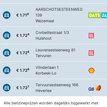
AARSCHOTSESTEENWEG
9
€ 1.71
139
Wezemaal
Corbeillestraat 1/3
4
€ 1.72
Hulshout
Leuvensesteenweg 81
6
€ 1.72
Tervuren
Vlinderlaan 1
6
€ 1.72
Korbeek-Lo
Tervuursesteenweg 166
7
€ 1.72
Heverlee
Alle benzineprijzen worden dagelijks bijgewerkt met