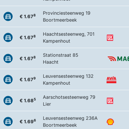
Provinciesteenweg 19
8
€ 1.67
Boortmeerbeek
Haachtsesteenweg, 701
8
€ 1.67
Kampenhout
Stationstraat 85
8
€ 1.67
Haacht
Leuvensesteenweg 132
9
€ 1.67
Kampenhout
Aarschotsesteenweg 79
5
€ 1.68
Lier
Leuvensesteenweg 236A
6
€ 1.69
Boortmeerbeek