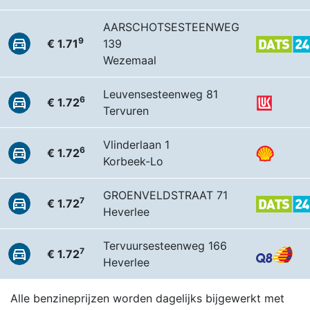
AARSCHOTSESTEENWEG
9
€ 1.71
139
Wezemaal
Leuvensesteenweg 81
6
€ 1.72
Tervuren
Vlinderlaan 1
6
€ 1.72
Korbeek-Lo
GROENVELDSTRAAT 71
7
€ 1.72
Heverlee
Tervuursesteenweg 166
7
€ 1.72
Heverlee
Alle benzineprijzen worden dagelijks bijgewerkt met