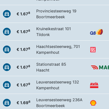
Provinciesteenweg 19
8
€ 1.67
Boortmeerbeek
Kruineikestraat 101
8
€ 1.67
Tildonk
Haachtsesteenweg, 701
8
€ 1.67
Kampenhout
Stationstraat 85
8
€ 1.67
Haacht
Leuvensesteenweg 132
9
€ 1.67
Kampenhout
Leuvensesteenweg 236A
6
€ 1.69
Boortmeerbeek