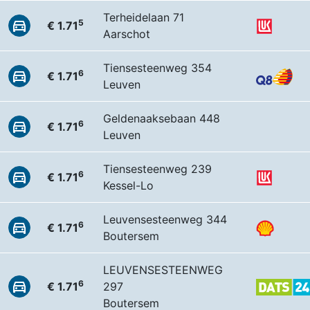
Terheidelaan 71
5
€ 1.71
Aarschot
Tiensesteenweg 354
6
€ 1.71
Leuven
Geldenaaksebaan 448
6
€ 1.71
Leuven
Tiensesteenweg 239
6
€ 1.71
Kessel-Lo
Leuvensesteenweg 344
6
€ 1.71
Boutersem
LEUVENSESTEENWEG
6
€ 1.71
297
Boutersem