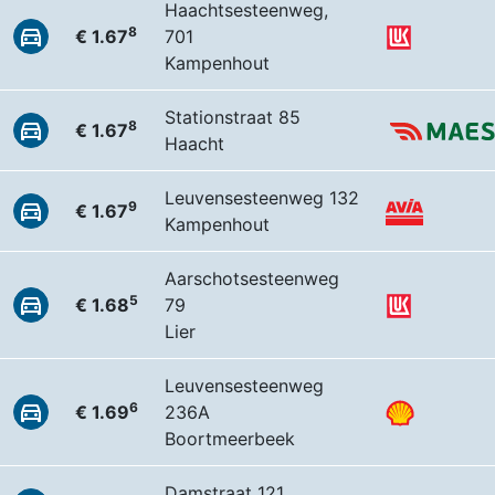
Haachtsesteenweg,
8
€ 1.67
701
Kampenhout
Stationstraat 85
8
€ 1.67
Haacht
Leuvensesteenweg 132
9
€ 1.67
Kampenhout
Aarschotsesteenweg
5
€ 1.68
79
Lier
Leuvensesteenweg
6
€ 1.69
236A
Boortmeerbeek
Damstraat 121