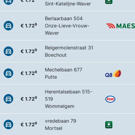
€ 1.72
Sint-Katelijne-Waver
Berlaarbaan 504
9
€ 1.72
Onze-Lieve-Vrouw-
Waver
Reigermolenstraat 31
9
€ 1.72
Boechout
Mechelbaan 677
9
€ 1.72
Putte
Herentalsebaan 515-
9
€ 1.72
519
Wommelgem
vredebaan 79
9
€ 1.72
Mortsel