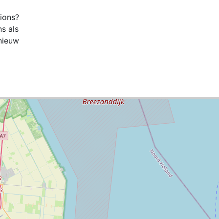
tions?
ns als
nieuw