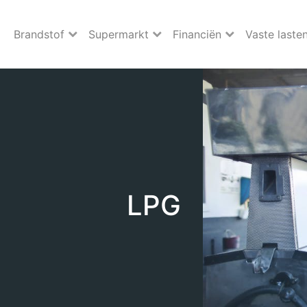
Brandstof
Supermarkt
Financiën
Vaste laste
LPG