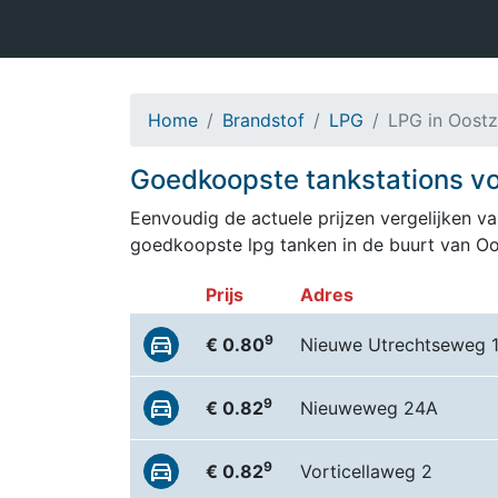
Home
Brandstof
LPG
LPG in Oost
Goedkoopste tankstations vo
Eenvoudig de actuele prijzen vergelijken van
goedkoopste lpg tanken in de buurt van Oo
Prijs
Adres
9
€ 0.80
Nieuwe Utrechtseweg 
9
€ 0.82
Nieuweweg 24A
9
€ 0.82
Vorticellaweg 2