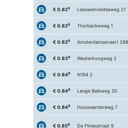
9
€ 0.82
Leeuwenveldseweg 21
9
€ 0.82
Thorbeckeweg 1
9
€ 0.82
Amsterdamsevaart 28
9
€ 0.83
Westerkoogweg 2
9
€ 0.84
N194 2
9
€ 0.84
Lange Balkweg 30
9
€ 0.84
Huiswaarderweg 7
9
€ 0.85
De Flinesstraat 9