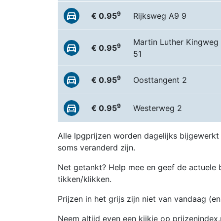
9
€ 0.95
Rijksweg A9 9
Martin Luther Kingweg
9
€ 0.95
51
9
€ 0.95
Oosttangent 2
9
€ 0.95
Westerweg 2
Alle lpgprijzen worden dagelijks bijgewerkt
soms veranderd zijn.
Net getankt? Help mee en geef de actuele b
tikken/klikken.
Prijzen in het grijs zijn niet van vandaag (
Neem altijd even een kijkje op prijzenindex