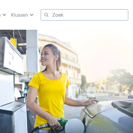
n
Klussen