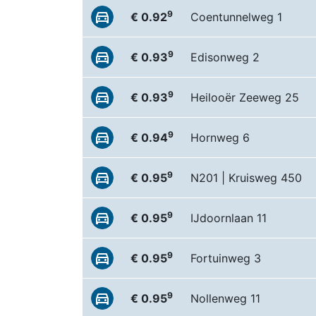
9
€ 0.92
Coentunnelweg 1
9
€ 0.93
Edisonweg 2
9
€ 0.93
Heilooër Zeeweg 25
9
€ 0.94
Hornweg 6
9
€ 0.95
N201 | Kruisweg 450
9
€ 0.95
IJdoornlaan 11
9
€ 0.95
Fortuinweg 3
9
€ 0.95
Nollenweg 11