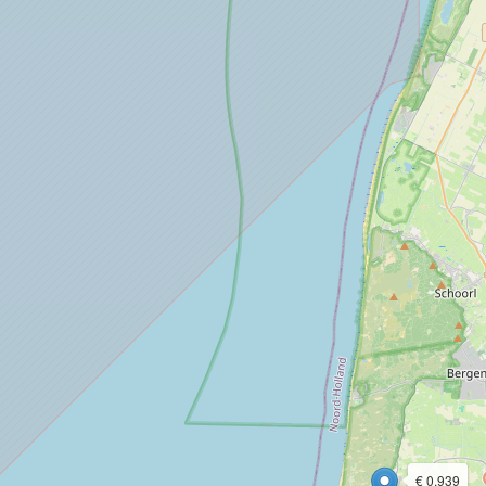
€ 0.939