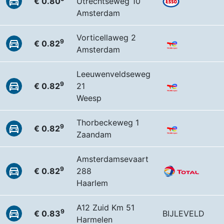
€ 0.80
Utrechtseweg 10
Amsterdam
Vorticellaweg 2
9
€ 0.82
Amsterdam
Leeuwenveldseweg
9
€ 0.82
21
Weesp
Thorbeckeweg 1
9
€ 0.82
Zaandam
Amsterdamsevaart
9
€ 0.82
288
Haarlem
A12 Zuid Km 51
9
€ 0.83
BIJLEVELD
Harmelen