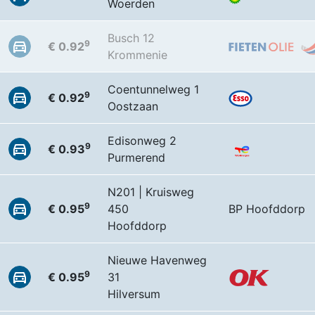
Woerden
Busch 12
9
€ 0.92
Krommenie
Coentunnelweg 1
9
€ 0.92
Oostzaan
Edisonweg 2
9
€ 0.93
Purmerend
N201 | Kruisweg
9
€ 0.95
450
BP Hoofddorp
Hoofddorp
Nieuwe Havenweg
9
€ 0.95
31
Hilversum