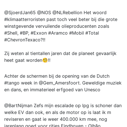
@SjoerdJan65 @NOS @NLRebellion Het woord
#klimaatterroristen past toch veel beter bij die grote
winstgevende vervuilende olieproducenten zoals
#Shell, #BP, #Exxon #Aramco #Mobil #Total
#ChevronTexaco?‼️
Zij weten al tientallen jaren dat de planeet gevaarlijk
heet gaat worden🧐‼️
Achter de schermen bij de opening van de Dutch
#tango week in @Gem_Amersfoort. Geweldige muziek
en dans, en immaterieel erfgoed van Unesco
@BartNijman Zefs mijn escalade op lpg is schoner dan
welke EV dan ook, en als de motor op is laat ik m
reviseren en gaat ie weer 400.000 km mee, nog
jarenlang goed voor ritjes Eindhoven - Olhão.