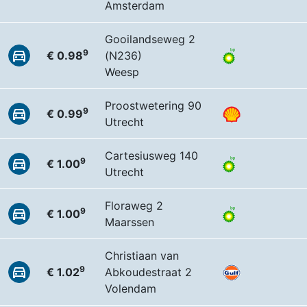
Amsterdam
Gooilandseweg 2
9
€ 0.98
(N236)
Weesp
Proostwetering 90
9
€ 0.99
Utrecht
Cartesiusweg 140
9
€ 1.00
Utrecht
Floraweg 2
9
€ 1.00
Maarssen
Christiaan van
9
€ 1.02
Abkoudestraat 2
Volendam