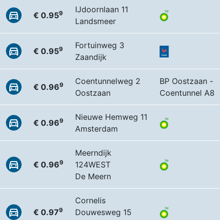
IJdoornlaan 11
9
€ 0.95
Landsmeer
Fortuinweg 3
9
€ 0.95
Zaandijk
Coentunnelweg 2
BP Oostzaan -
9
€ 0.96
Oostzaan
Coentunnel A8
Nieuwe Hemweg 11
9
€ 0.96
Amsterdam
Meerndijk
9
€ 0.96
124WEST
De Meern
Cornelis
9
€ 0.97
Douwesweg 15