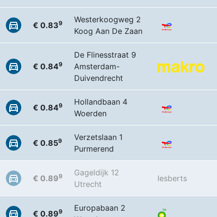
Westerkoogweg 2
9
€ 0.83
Koog Aan De Zaan
De Flinesstraat 9
9
€ 0.84
Amsterdam-
Duivendrecht
Hollandbaan 4
9
€ 0.84
Woerden
Verzetslaan 1
9
€ 0.85
Purmerend
Gageldijk 12
9
€ 0.89
Iesberts
Utrecht
Europabaan 2
9
€ 0.89