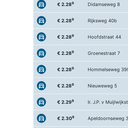
9
€ 2.28
Didamseweg 8
9
€ 2.28
Rijksweg 40b
9
€ 2.28
Hoofdstraat 44
9
€ 2.28
Groenestraat 7
9
€ 2.28
Hommelseweg 39
9
€ 2.28
Nieuweweg 5
9
€ 2.29
Ir. J.P. v Muijlwijk
9
€ 2.30
Apeldoornseweg 