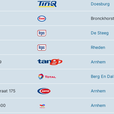
Doesburg
Bronckhors
De Steeg
Rheden
9
Arnhem
Berg En Dal
straat 175
Arnhem
300
Arnhem