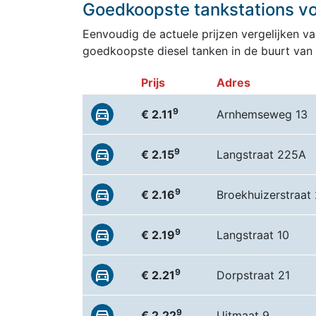
Goedkoopste tankstations vo
Eenvoudig de actuele prijzen vergelijken van
goedkoopste diesel tanken in de buurt van
Prijs
Adres
9
€ 2.11
Arnhemseweg 13
9
€ 2.15
Langstraat 225A
9
€ 2.16
Broekhuizerstraat
9
€ 2.19
Langstraat 10
9
€ 2.21
Dorpstraat 21
9
€ 2.22
Uitmaat 9