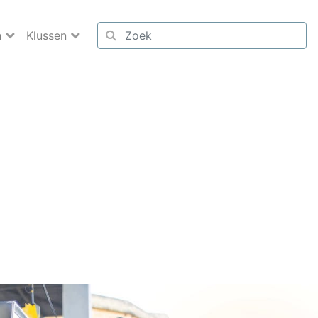
n
Klussen