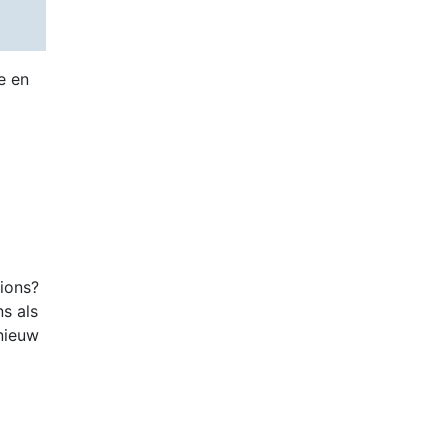
e en
tions?
ns als
nieuw