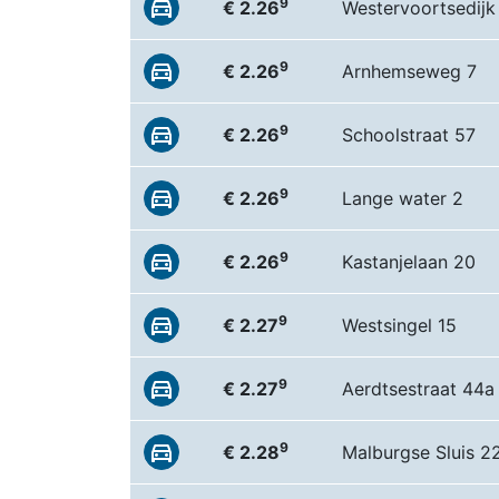
9
€ 2.26
Westervoortsedijk
9
€ 2.26
Arnhemseweg 7
9
€ 2.26
Schoolstraat 57
9
€ 2.26
Lange water 2
9
€ 2.26
Kastanjelaan 20
9
€ 2.27
Westsingel 15
9
€ 2.27
Aerdtsestraat 44a
9
€ 2.28
Malburgse Sluis 2