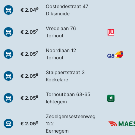
Oostendestraat 47
9
€ 2.04
Diksmuide
Vredelaan 76
7
€ 2.05
Torhout
Noordlaan 12
7
€ 2.05
Torhout
Stalpaertstraat 3
9
€ 2.05
Koekelare
Torhoutbaan 63-65
9
€ 2.05
Ichtegem
Zedelgemsesteenweg
9
€ 2.05
122
Eernegem