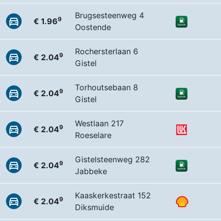
Brugsesteenweg 4
9
€ 1.96
Oostende
Rochersterlaan 6
9
€ 2.04
Gistel
Torhoutsebaan 8
9
€ 2.04
Gistel
Westlaan 217
9
€ 2.04
Roeselare
Gistelsteenweg 282
9
€ 2.04
Jabbeke
Kaaskerkestraat 152
9
€ 2.04
Diksmuide