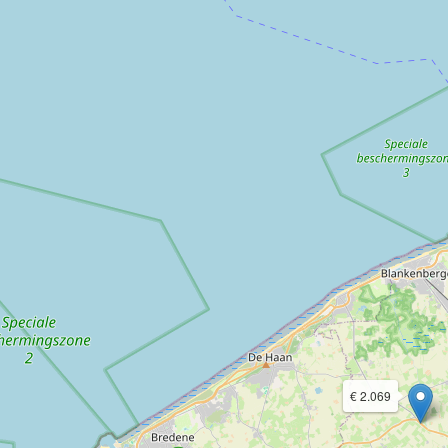
€ 2.069