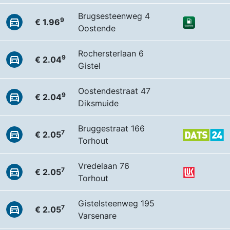
Brugsesteenweg 4
9
€ 1.96
Oostende
Rochersterlaan 6
9
€ 2.04
Gistel
Oostendestraat 47
9
€ 2.04
Diksmuide
Bruggestraat 166
7
€ 2.05
Torhout
Vredelaan 76
7
€ 2.05
Torhout
Gistelsteenweg 195
7
€ 2.05
Varsenare