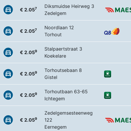
Diksmuidse Heirweg 3
7
€ 2.05
Zedelgem
Noordlaan 12
7
€ 2.05
Torhout
Stalpaertstraat 3
9
€ 2.05
Koekelare
Torhoutsebaan 8
9
€ 2.05
Gistel
Torhoutbaan 63-65
9
€ 2.05
Ichtegem
Zedelgemsesteenweg
9
€ 2.05
122
Eernegem