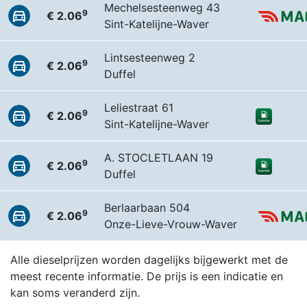
Mechelsesteenweg 43
9
€ 2.06
Sint-Katelijne-Waver
Lintsesteenweg 2
9
€ 2.06
Duffel
Leliestraat 61
9
€ 2.06
Sint-Katelijne-Waver
A. STOCLETLAAN 19
9
€ 2.06
Duffel
Berlaarbaan 504
9
€ 2.06
Onze-Lieve-Vrouw-Waver
Alle dieselprijzen worden dagelijks bijgewerkt met de
meest recente informatie. De prijs is een indicatie en
kan soms veranderd zijn.