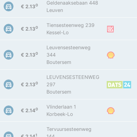
Geldenaaksebaan 448
0
€ 2.13
Leuven
Tiensesteenweg 239
0
€ 2.13
Kessel-Lo
Leuvensesteenweg
0
€ 2.13
344
Boutersem
LEUVENSESTEENWEG
0
€ 2.13
297
Boutersem
Vlinderlaan 1
0
€ 2.14
Korbeek-Lo
Tervuursesteenweg
1
€ 2.14
144