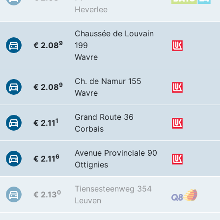
Heverlee
Chaussée de Louvain
9
€ 2.08
199
Wavre
Ch. de Namur 155
9
€ 2.08
Wavre
Grand Route 36
1
€ 2.11
Corbais
Avenue Provinciale 90
6
€ 2.11
Ottignies
Tiensesteenweg 354
0
€ 2.13
Leuven