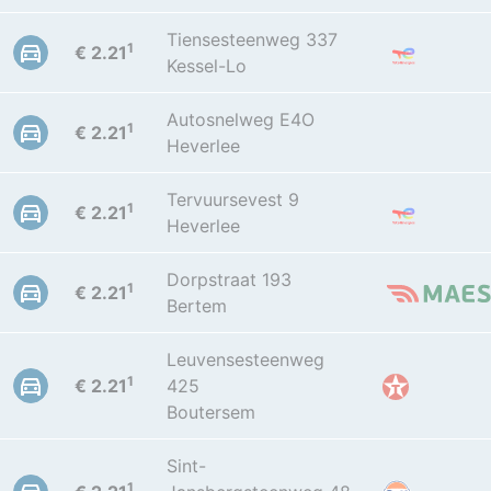
Tiensesteenweg 337
1
€ 2.21
Kessel-Lo
Autosnelweg E4O
1
€ 2.21
Heverlee
Tervuursevest 9
1
€ 2.21
Heverlee
Dorpstraat 193
1
€ 2.21
Bertem
Leuvensesteenweg
1
€ 2.21
425
Boutersem
Sint-
1