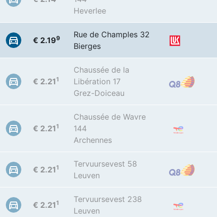
Heverlee
Rue de Champles 32
9
€ 2.19
Bierges
Chaussée de la
1
€ 2.21
Libération 17
Grez-Doiceau
Chaussée de Wavre
1
€ 2.21
144
Archennes
Tervuursevest 58
1
€ 2.21
Leuven
Tervuursevest 238
1
€ 2.21
Leuven