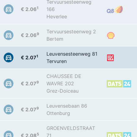
Tervuursesteenweg
1
€ 2.06
166
Heverlee
Tervuursesteenweg 2
9
€ 2.06
Bertem
Leuvensesteenweg 81
1
€ 2.07
Tervuren
CHAUSSEE DE
9
€ 2.07
WAVRE 202
Grez-Doiceau
Leuvensebaan 86
9
€ 2.07
Ottenburg
GROENVELDSTRAAT
5
€ 2.08
71