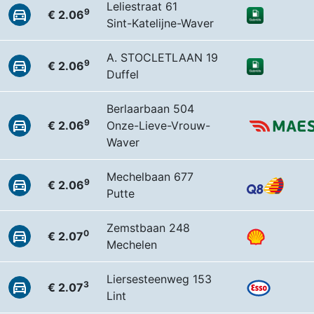
Leliestraat 61
9
€ 2.06
Sint-Katelijne-Waver
A. STOCLETLAAN 19
9
€ 2.06
Duffel
Berlaarbaan 504
9
€ 2.06
Onze-Lieve-Vrouw-
Waver
Mechelbaan 677
9
€ 2.06
Putte
Zemstbaan 248
0
€ 2.07
Mechelen
Liersesteenweg 153
3
€ 2.07
Lint