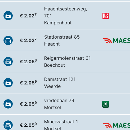
Haachtsesteenweg,
7
€ 2.02
701
Kampenhout
Stationstraat 85
7
€ 2.02
Haacht
Reigermolenstraat 31
3
€ 2.05
Boechout
Damstraat 121
9
€ 2.05
Weerde
vredebaan 79
9
€ 2.05
Mortsel
Minervastraat 1
9
€ 2.05
Mortsel