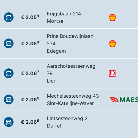
Krijgsbaan 214
9
€ 2.05
Mortsel
Prins Boudewijnlaan
9
€ 2.05
274
Edegem
Aarschotsesteenweg
7
€ 2.06
79
Lier
Mechelsesteenweg 43
9
€ 2.06
Sint-Katelijne-Waver
Lintsesteenweg 2
9
€ 2.06
Duffel