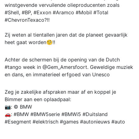
winstgevende vervuilende olieproducenten zoals
#Shell, #BP, #Exxon #Aramco #Mobil #Total
#ChevronTexaco?‼️
Zij weten al tientallen jaren dat de planeet gevaarlijk
heet gaat worden🧐‼️
Achter de schermen bij de opening van de Dutch
#tango week in @Gem_Amersfoort. Geweldige muziek
en dans, en immaterieel erfgoed van Unesco
Zeg je zakelijke afspraken maar af en koppel je
Bimmer aan een oplaadpaal:
📷: © BMW
🚗: #BMW #BMW5serie #BMWi5 #Duitsland
#Esegment #elektrisch #games #autonieuws #auto