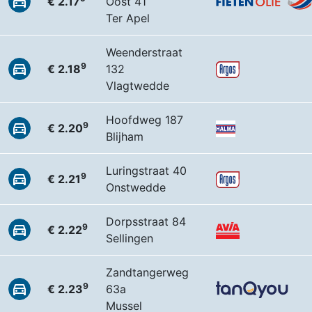
€ 2.17
Oost 41
Ter Apel
Weenderstraat
9
€ 2.18
132
Vlagtwedde
Hoofdweg 187
9
€ 2.20
Blijham
Luringstraat 40
9
€ 2.21
Onstwedde
Dorpsstraat 84
9
€ 2.22
Sellingen
Zandtangerweg
9
€ 2.23
63a
Mussel