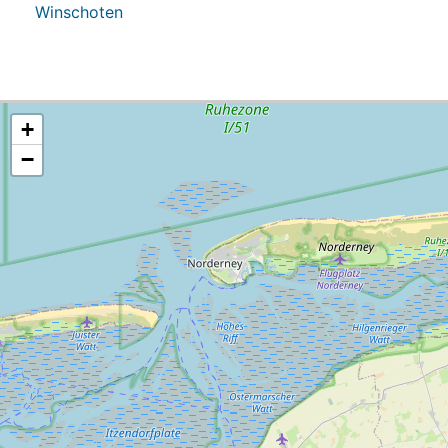
Winschoten
+
−