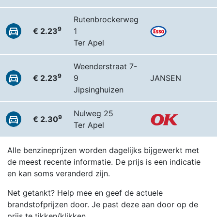
Rutenbrockerweg
9
€ 2.23
1
Ter Apel
Weenderstraat 7-
9
€ 2.23
9
JANSEN
Jipsinghuizen
Nulweg 25
9
€ 2.30
Ter Apel
Alle benzineprijzen worden dagelijks bijgewerkt met
de meest recente informatie. De prijs is een indicatie
en kan soms veranderd zijn.
Net getankt? Help mee en geef de actuele
brandstofprijzen door. Je past deze aan door op de
prijs te tikken/klikken.