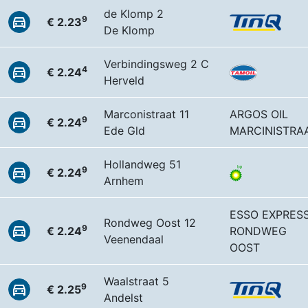
de Klomp 2
9
€ 2.23
De Klomp
Verbindingsweg 2 C
4
€ 2.24
Herveld
Marconistraat 11
ARGOS OIL
9
€ 2.24
Ede Gld
MARCINISTRA
Hollandweg 51
9
€ 2.24
Arnhem
ESSO EXPRES
Rondweg Oost 12
9
€ 2.24
RONDWEG
Veenendaal
OOST
Waalstraat 5
9
€ 2.25
Andelst