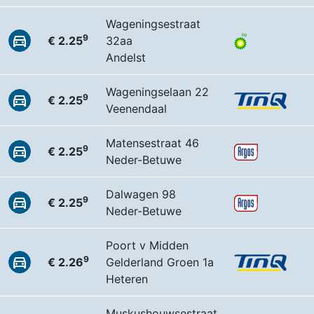
Wageningsestraat
9
€ 2.25
32aa
Andelst
Wageningselaan 22
9
€ 2.25
Veenendaal
Matensestraat 46
9
€ 2.25
Neder-Betuwe
Dalwagen 98
9
€ 2.25
Neder-Betuwe
Poort v Midden
9
€ 2.26
Gelderland Groen 1a
Heteren
Muskushouwsestraat