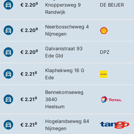
9
€ 2.20
Knoppersweg 9
DE BEIJER
Randwijk
Neerbosscheweg 4
9
€ 2.20
Nijmegen
Galvanistraat 93
9
€ 2.20
DPZ
Ede Gld
Klaphekweg 16 G
8
€ 2.21
Ede
Bennekomseweg
9
€ 2.21
3840
Heelsum
Hogelandseweg 84
9
€ 2.21
Nijmegen