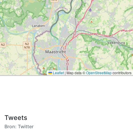
Leaflet
|
Map data ©
OpenStreetMap
contributors
Tweets
Bron: Twitter