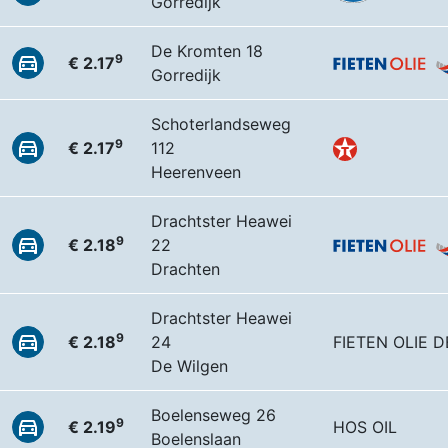
Gorredijk
De Kromten 18
9
€ 2.17
Gorredijk
Schoterlandseweg
9
€ 2.17
112
Heerenveen
Drachtster Heawei
9
€ 2.18
22
Drachten
Drachtster Heawei
9
€ 2.18
24
FIETEN OLIE 
De Wilgen
Boelenseweg 26
9
€ 2.19
HOS OIL
Boelenslaan