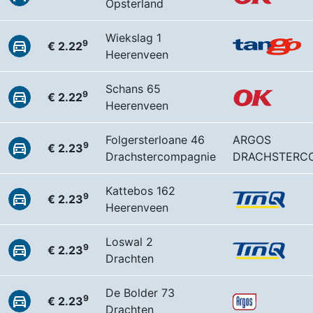
Opsterland
Wiekslag 1
9
€ 2.22
Heerenveen
Schans 65
9
€ 2.22
Heerenveen
Folgersterloane 46
ARGOS
9
€ 2.23
Drachstercompagnie
DRACHSTERC
Kattebos 162
9
€ 2.23
Heerenveen
Loswal 2
9
€ 2.23
Drachten
De Bolder 73
9
€ 2.23
Drachten