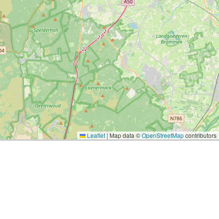
Leaflet
|
Map data ©
OpenStreetMap
contributors
Tweets