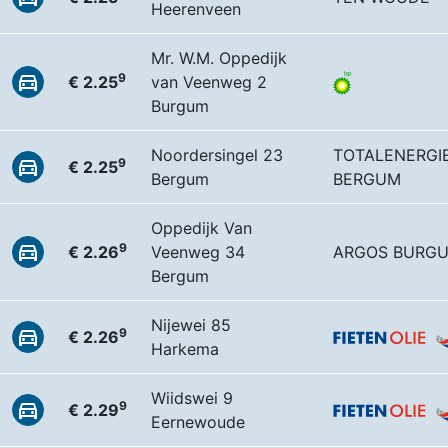
Heerenveen
Mr. W.M. Oppedijk
9
€ 2.25
van Veenweg 2
Burgum
Noordersingel 23
TOTALENERGI
9
€ 2.25
Bergum
BERGUM
Oppedijk Van
9
€ 2.26
Veenweg 34
ARGOS BURG
Bergum
Nijewei 85
9
€ 2.26
Harkema
Wiidswei 9
9
€ 2.29
Eernewoude