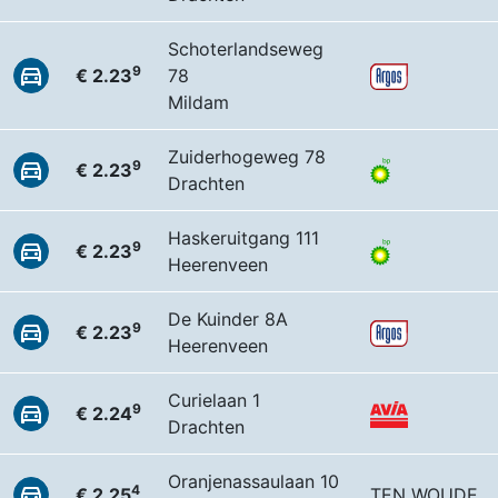
Schoterlandseweg
9
€ 2.23
78
Mildam
Zuiderhogeweg 78
9
€ 2.23
Drachten
Haskeruitgang 111
9
€ 2.23
Heerenveen
De Kuinder 8A
9
€ 2.23
Heerenveen
Curielaan 1
9
€ 2.24
Drachten
Oranjenassaulaan 10
4
€ 2.25
TEN WOUDE