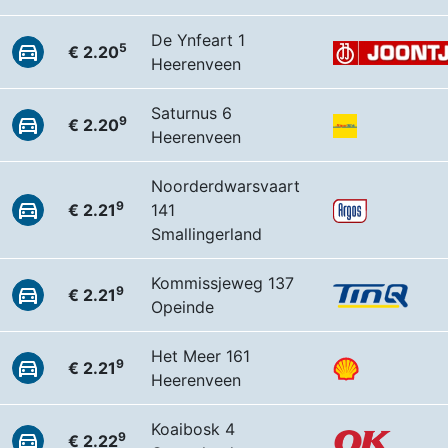
De Ynfeart 1
5
€ 2.20
Heerenveen
Saturnus 6
9
€ 2.20
Heerenveen
Noorderdwarsvaart
9
€ 2.21
141
Smallingerland
Kommissjeweg 137
9
€ 2.21
Opeinde
Het Meer 161
9
€ 2.21
Heerenveen
Koaibosk 4
9
€ 2.22