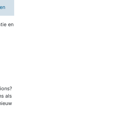
ten
tie en
tions?
ns als
nieuw