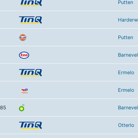
Putten
Harderw
Putten
Barneve
Ermelo
Ermelo
 85
Barneve
Otterlo