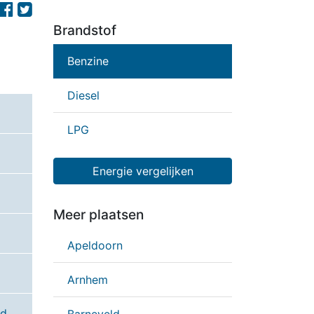
Brandstof
Benzine
Diesel
LPG
Energie vergelijken
Meer plaatsen
Apeldoorn
Arnhem
ld