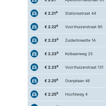
9
€ 2.21
Stationsstraat 44
6
€ 2.22
Voorthuizerstraat 90
9
€ 2.23
Zuiderbreedte 1A
9
€ 2.23
Kolbaanweg 25
9
€ 2.23
Voorthuizerstraat 131
9
€ 2.25
Oranjelaan 46
9
€ 2.25
Hoofdweg 4