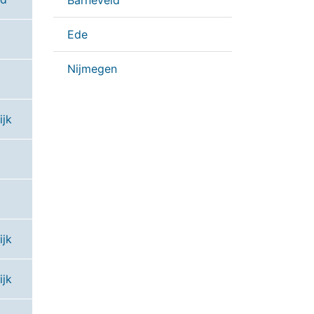
Barneveld
Ede
Nijmegen
ijk
ijk
ijk