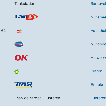
Tankstation
Barneve
Nunspee
t 62
Voorthu
Nunspee
Harderw
Putten
Ermelo
Esso de Stroet | Lunteren
Luntere