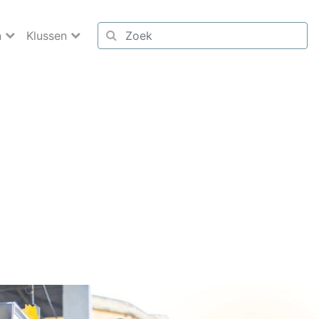
n
Klussen