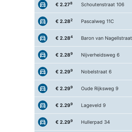
8
€ 2.27
Schoutenstraat 106
2
€ 2.28
Pascalweg 11C
4
€ 2.28
Baron van Nagellstraa
9
€ 2.28
Nijverheidsweg 6
9
€ 2.29
Nobelstraat 6
9
€ 2.29
Oude Rijksweg 9
9
€ 2.29
Lageveld 9
9
€ 2.29
Hullerpad 34