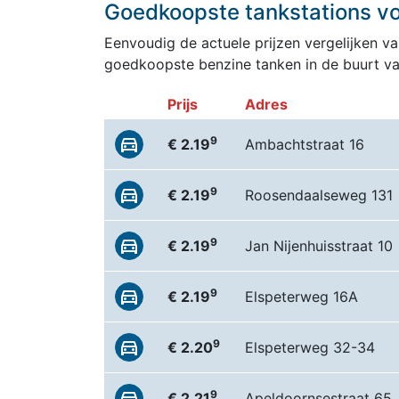
Goedkoopste tankstations vo
Eenvoudig de actuele prijzen vergelijken van
goedkoopste benzine tanken in de buurt v
Prijs
Adres
9
€ 2.19
Ambachtstraat 16
9
€ 2.19
Roosendaalseweg 131
9
€ 2.19
Jan Nijenhuisstraat 10
9
€ 2.19
Elspeterweg 16A
9
€ 2.20
Elspeterweg 32-34
9
€ 2.21
Apeldoornsestraat 65