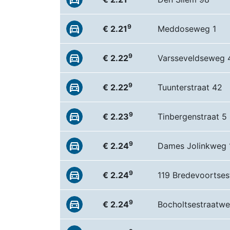
9
€ 2.21
Meddoseweg 1
9
€ 2.22
Varsseveldseweg 
9
€ 2.22
Tuunterstraat 42
9
€ 2.23
Tinbergenstraat 5
9
€ 2.24
Dames Jolinkweg 
9
€ 2.24
119 Bredevoortse
9
€ 2.24
Bocholtsestraatw