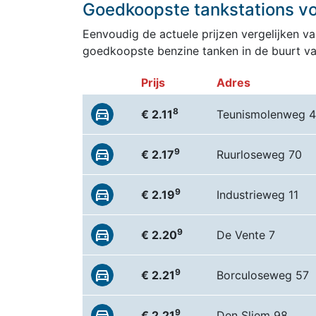
Goedkoopste tankstations voo
Eenvoudig de actuele prijzen vergelijken van
goedkoopste benzine tanken in de buurt va
Prijs
Adres
8
€ 2.11
Teunismolenweg 4
9
€ 2.17
Ruurloseweg 70
9
€ 2.19
Industrieweg 11
9
€ 2.20
De Vente 7
9
€ 2.21
Borculoseweg 57
9
€ 2.21
Den Sliem 98