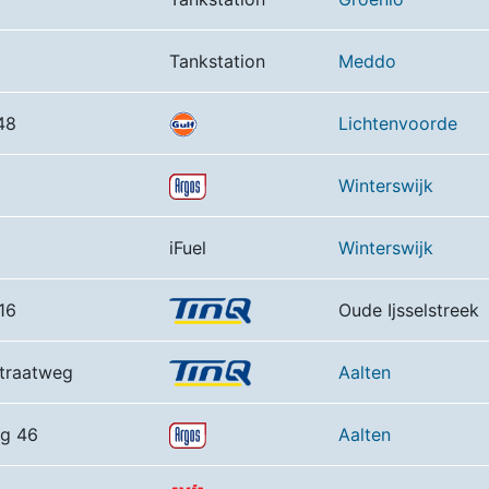
Tankstation
Meddo
48
Lichtenvoorde
Winterswijk
iFuel
Winterswijk
16
Oude Ijsselstreek
straatweg
Aalten
eg 46
Aalten