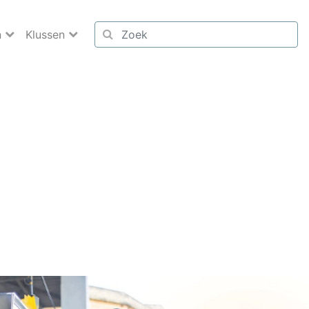
n
Klussen