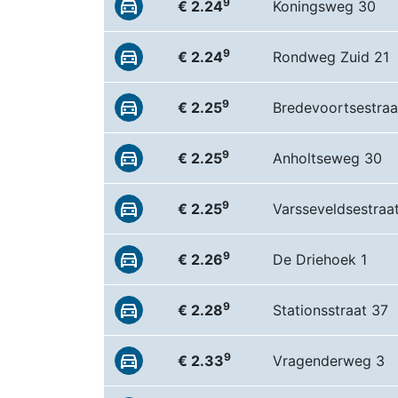
9
€ 2.24
Koningsweg 30
9
€ 2.24
Rondweg Zuid 21
9
€ 2.25
Bredevoortsestra
9
€ 2.25
Anholtseweg 30
9
€ 2.25
Varsseveldsestra
9
€ 2.26
De Driehoek 1
9
€ 2.28
Stationsstraat 37
9
€ 2.33
Vragenderweg 3