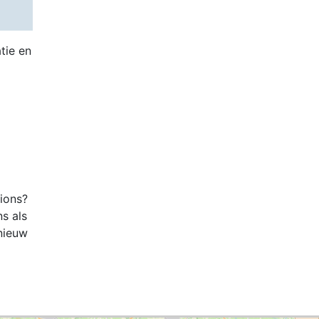
tie en
tions?
ns als
nieuw