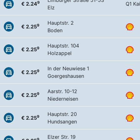
Limburger Straße 51-53
9
€ 2.24
Q1 Ka
Elz
Hauptstr. 2
9
€ 2.25
Boden
Hauptstr. 104
9
€ 2.25
Holzappel
In der Neuwiese 1
9
€ 2.25
Goergeshausen
Aarstr. 10-12
9
€ 2.25
Niederneisen
Hauptstr. 20
9
€ 2.25
Hundsangen
Elzer Str. 19
9