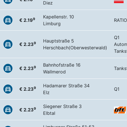
Diez
Kapellenstr. 10
9
€ 2.19
RATIO
Limburg
Q1
Hauptstraße 5
9
€ 2.23
Autom
Herschbach(Oberwesterwald)
Tankst
Bahnhofstraße 16
9
€ 2.23
Tankst
Wallmerod
Hadamarer Straße 34
9
€ 2.23
Q1
Elz
Siegener Straße 3
9
€ 2.23
Elbtal