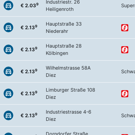
Industriestr. 26
9
€ 2.03
Super
Heiligenroth
Hauptstraße 33
9
€ 2.13
Niederahr
Hauptstraße 28
9
€ 2.13
Kölbingen
Wilhelmstrasse 58A
9
€ 2.13
Schw
Diez
Limburger Straße 108
9
€ 2.13
Diez
Industriestrasse 4-6
9
€ 2.13
Schw
Diez
Dorndorfer Straße