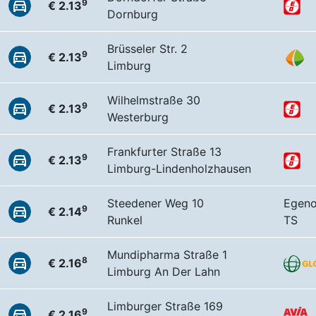
9
€ 2.13
Dornburg
Brüsseler Str. 2
9
€ 2.13
Limburg
Wilhelmstraße 30
9
€ 2.13
Westerburg
Frankfurter Straße 13
9
€ 2.13
Limburg-Lindenholzhausen
Steedener Weg 10
Egeno
9
€ 2.14
Runkel
TS
Mundipharma Straße 1
8
€ 2.16
Limburg An Der Lahn
Limburger Straße 169
9
€ 2.16