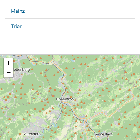
Mainz
Trier
+
−